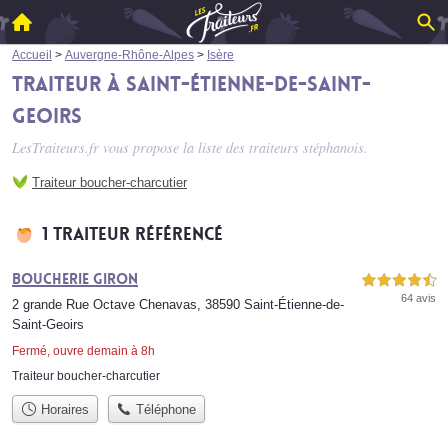
Accueil
>
Auvergne-Rhône-Alpes
>
Isère
Traiteur à Saint-Étienne-de-Saint-
Geoirs
LesTraiteurs.fr vous propose la liste des
traiteurs stéphanois
.
Traiteur boucher-charcutier
1 traiteur référencé
Boucherie Giron
4,5 étoiles sur 5
64 avis
2 grande Rue Octave Chenavas, 38590 Saint-Étienne-de-
Saint-Geoirs
Fermé, ouvre demain à 8h
Traiteur boucher-charcutier
Horaires
Téléphone