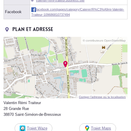
valentin-remi-traiteur.business.site
facebook.com/pages/category/Caterer/R%C3%A9mi-Valentin-
Facebook
Traiteur-109686810737494
Plan et adresse
© contributeurs OpenStreetMap
Corriger l’adresse ou la localisation
Valentin Rémi Traiteur
28 Grande Rue
38870 Saint-Siméon-de-Bressieux
Trajet Waze
Trajet Maps