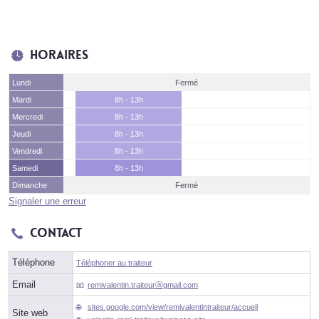
Horaires
Lundi
Fermé
Mardi
8h - 13h
Mercredi
8h - 13h
Jeudi
8h - 13h
Vendredi
8h - 13h
Samedi
8h - 13h
Dimanche
Fermé
Signaler une erreur
Contact
Téléphone
Téléphoner au traiteur
Email
remivalentin.traiteurⓐgmail.com
sites.google.com/view/remivalentintraiteur/accueil
Site web