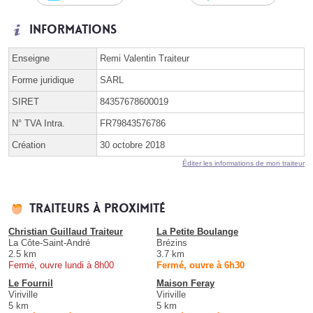
Informations
Enseigne
Remi Valentin Traiteur
Forme juridique
SARL
SIRET
84357678600019
N° TVA Intra.
FR79843576786
Création
30 octobre 2018
Éditer les informations de mon traiteur
Traiteurs à proximité
Christian Guillaud Traiteur
La Petite Boulange
La Côte-Saint-André
Brézins
2.5 km
3.7 km
Fermé, ouvre lundi à 8h00
Fermé, ouvre à 6h30
Le Fournil
Maison Feray
Viriville
Viriville
5 km
5 km