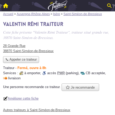
Accueil
>
Auvergne-Rhône-Alpes
>
Isère
>
Saint-Siméon-de-Bressieux
Valentin Rémi Traiteur
Cette fiche présente "Valentin Rémi Traiteur", traiteur situé
grande rue
,
38870 Saint-Siméon-de-Bressieux.
28 Grande Rue
38870 Saint-Siméon-de-Bressieux
📞 Appeler ce traiteur
Traiteur
-
Fermé, ouvre à 8h
Services :
à emporter
,
accès
PMR
(parking)
,
CB acceptée
,
livraison
Une personne
recommande
ce traiteur.
Je recommande
Améliorer cette fiche
Autres traiteurs à Saint-Siméon-de-Bressieux