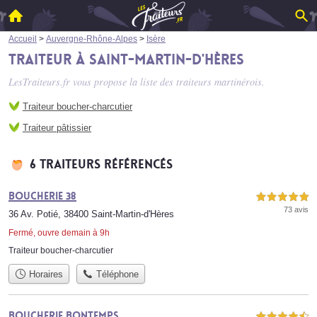
Accueil
>
Auvergne-Rhône-Alpes
>
Isère
Traiteur à Saint-Martin-d'Hères
LesTraiteurs.fr vous propose la liste des
traiteurs martinérois
.
Traiteur boucher-charcutier
Traiteur pâtissier
6 traiteurs référencés
Boucherie 38
5,0 étoiles sur 5
73 avis
36 Av. Potié, 38400 Saint-Martin-d'Hères
Fermé, ouvre demain à 9h
Traiteur boucher-charcutier
Horaires
Téléphone
Boucherie Bontemps
4,5 étoiles sur 5