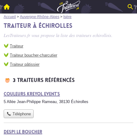
Accueil
>
Auvergne-Rhône-Alpes
>
Isère
Traiteur à Échirolles
LesTraiteurs.fr vous propose la liste des
traiteurs echirollois
.
Traiteur
Traiteur boucher-charcutier
Traiteur pâtissier
3 traiteurs référencés
Couleurs Kreyol Event's
5 Allée Jean-Philippe Rameau, 38130 Échirolles
Téléphone
Despi le Boucher