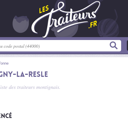
Yonne
gny-la-Resle
liste des
traiteurs montignais
.
encé