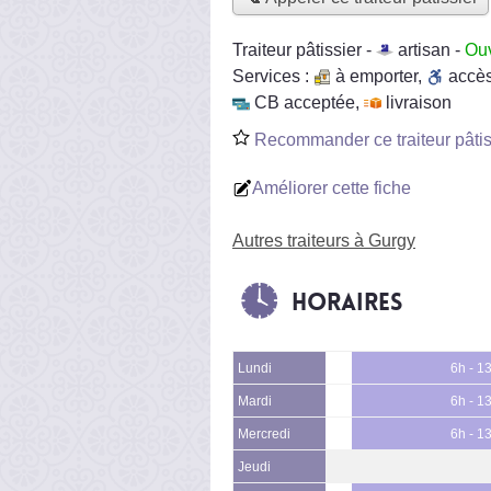
Traiteur pâtissier -
artisan
-
Ouv
Services :
à emporter
,
accè
CB acceptée
,
livraison
Recommander ce traiteur pâtis
Améliorer cette fiche
Autres traiteurs à Gurgy
Horaires
Lundi
6h - 1
Mardi
6h - 1
Mercredi
6h - 1
Jeudi