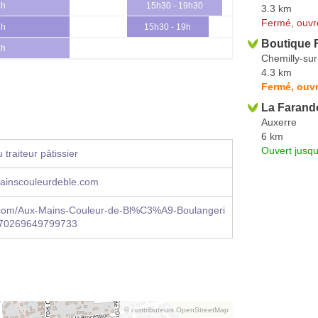
3h
15h30 - 19h30
3.3 km
Fermé, ouvr
3h
15h30 - 19h
Boutique 
3h
Chemilly-su
4.3 km
Fermé, ouvr
La Farand
Auxerre
6 km
Ouvert jusqu
traiteur pâtissier
inscouleurdeble.com
com/Aux-Mains-Couleur-de-Bl%C3%A9-Boulangeri
170269649799733
© contributeurs OpenStreetMap