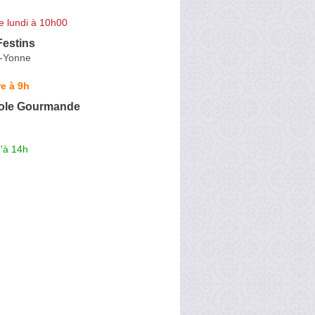
e lundi à 10h00
Festins
r-Yonne
e à 9h
ole Gourmande
'à 14h