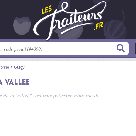
Yonne
>
Gurgy
a Vallee
 de la Vallee", traiteur pâtissier situé
rue de