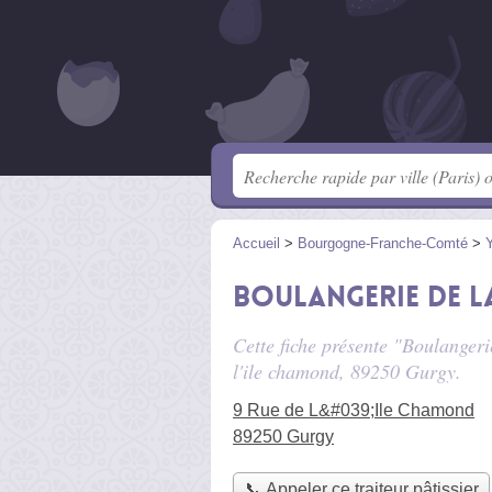
Accueil
>
Bourgogne-Franche-Comté
>
Boulangerie de l
Cette fiche présente "Boulangerie
l'ile chamond
, 89250 Gurgy.
9 Rue de L&#039;Ile Chamond
89250 Gurgy
📞 Appeler ce traiteur pâtissier