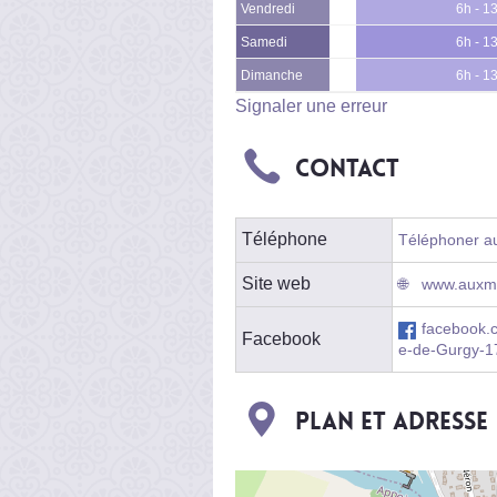
Vendredi
6h - 1
Samedi
6h - 1
Dimanche
6h - 1
Signaler une erreur
Contact
Téléphone
Téléphoner au 
Site web
www.auxma
facebook.
Facebook
e-de-Gurgy-
Plan et adresse