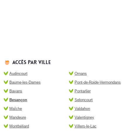
Accès par ville
Audincourt
Ornans
Baume-les-Dames
Pont-de-Roide-Vermondans
Bavans
Pontarlier
Besançon
Seloncourt
Maîche
Valdahon
Mandeure
Valentigney
Montbéliard
Villers-le-Lac