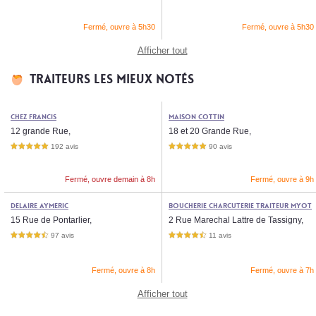
Fermé, ouvre à 5h30
Fermé, ouvre à 5h30
Afficher tout
Traiteurs les mieux notés
Chez Francis
Maison Cottin
12 grande Rue,
18 et 20 Grande Rue,
192 avis
90 avis
5,0 étoiles sur 5
5,0 étoiles sur 5
Fermé, ouvre demain à 8h
Fermé, ouvre à 9h
DELAIRE Aymeric
Boucherie Charcuterie Traiteur Myot
15 Rue de Pontarlier,
te Noël
2 Rue Marechal Lattre de Tassigny,
97 avis
11 avis
4,5 étoiles sur 5
4,5 étoiles sur 5
Fermé, ouvre à 8h
Fermé, ouvre à 7h
Afficher tout