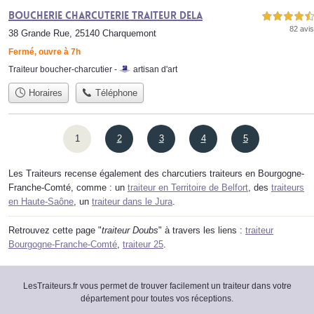
Boucherie Charcuterie Traiteur Dela
4,5 étoiles sur 5
82 avis
38 Grande Rue, 25140 Charquemont
Fermé, ouvre à 7h
Traiteur boucher-charcutier -
artisan d'art
Horaires
Téléphone
1
2
3
4
5
Les Traiteurs recense également des charcutiers traiteurs en Bourgogne-
Franche-Comté, comme : un
traiteur en Territoire de Belfort
, des
traiteurs
en Haute-Saône
, un
traiteur dans le Jura
.
Retrouvez cette page "
traiteur Doubs
" à travers les liens :
traiteur
Bourgogne-Franche-Comté
,
traiteur 25
.
LesTraiteurs.fr vous permet de trouver facilement un traiteur dans votre
département pour toutes vos réceptions.