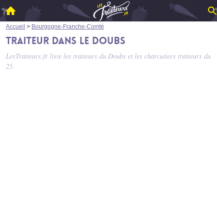
Accueil
>
Bourgogne-Franche-Comté
Traiteur dans le Doubs
LesTraiteurs.fr liste les
traiteurs du Doubs
et les charcutiers traiteurs du
25.