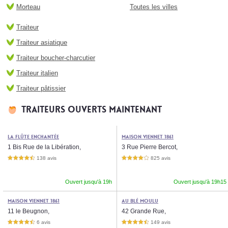
Morteau
Toutes les villes
Traiteur
Traiteur asiatique
Traiteur boucher-charcutier
Traiteur italien
Traiteur pâtissier
Traiteurs ouverts maintenant
La Flûte Enchantée
Maison Viennet 1861
1 Bis Rue de la Libération,
3 Rue Pierre Bercot,
138 avis
825 avis
4,5 étoiles sur 5
4,0 étoiles sur 5
Ouvert jusqu'à 19h
Ouvert jusqu'à 19h15
Maison Viennet 1861
Au Blé Moulu
11 le Beugnon,
42 Grande Rue,
6 avis
149 avis
4,5 étoiles sur 5
4,5 étoiles sur 5