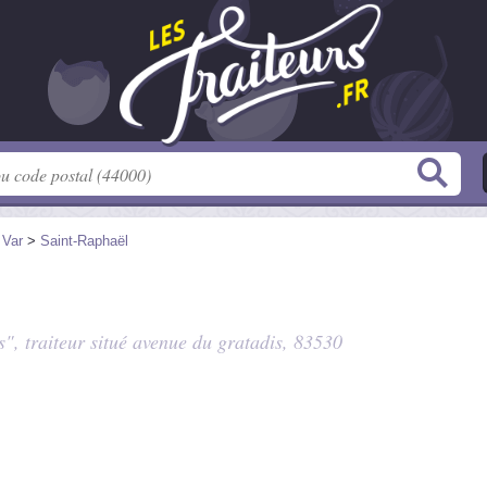
>
Var
>
Saint-Raphaël
", traiteur situé
avenue du gratadis
, 83530