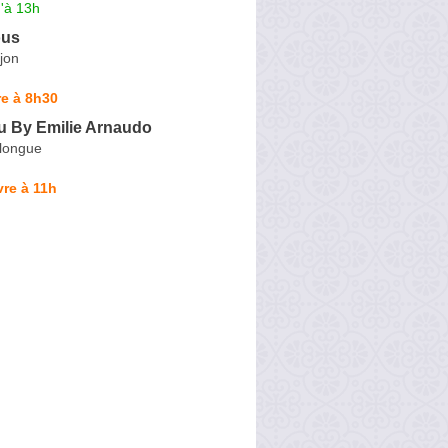
'à 13h
ous
jon
e à 8h30
u By Emilie Arnaudo
ulongue
re à 11h