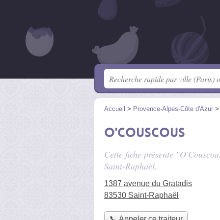
Accueil
>
Provence-Alpes-Côte d'Azur
O'Couscous
Cette fiche présente "O'Couscous
Saint-Raphaël.
1387 avenue du Gratadis
83530 Saint-Raphaël
📞 Appeler ce traiteur