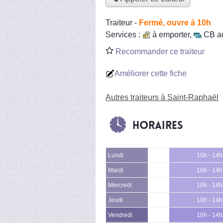
Traiteur
-
Fermé, ouvre à 10h
Services :
à emporter
,
CB a
Recommander ce traiteur
Améliorer cette fiche
Autres traiteurs à Saint-Raphaël
Horaires
Lundi
10h - 14h
Mardi
10h - 14h
Mercredi
10h - 14h
Jeudi
10h - 14h
Vendredi
10h - 14h