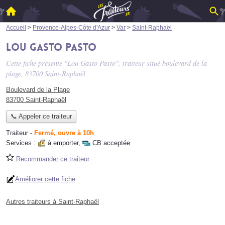
Accueil
>
Provence-Alpes-Côte d'Azur
>
Var
>
Saint-Raphaël
Lou Gasto Pasto
Cette fiche présente "Lou Gasto Pasto", traiteur situé
boulevard de la
plage
, 83700 Saint-Raphaël.
Boulevard de la Plage
83700 Saint-Raphaël
📞 Appeler ce traiteur
Traiteur
-
Fermé, ouvre à 10h
Services :
à emporter
,
CB acceptée
Recommander ce traiteur
Améliorer cette fiche
Autres traiteurs à Saint-Raphaël