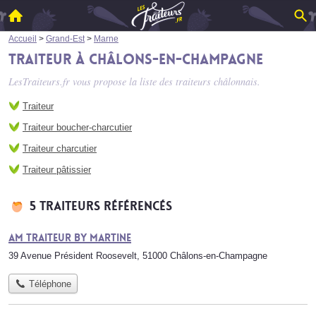
Accueil
>
Grand-Est
>
Marne
Traiteur à Châlons-en-Champagne
LesTraiteurs.fr vous propose la liste des
traiteurs châlonnais
.
Traiteur
Traiteur boucher-charcutier
Traiteur charcutier
Traiteur pâtissier
5 traiteurs référencés
Am Traiteur By Martine
39 Avenue Président Roosevelt, 51000 Châlons-en-Champagne
Téléphone