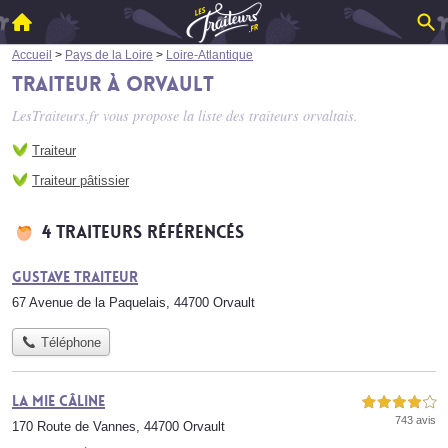
Accueil
>
Pays de la Loire
>
Loire-Atlantique
Traiteur à Orvault
LesTraiteurs.fr vous propose la liste des
traiteurs orvaltais
.
Traiteur
Traiteur pâtissier
4 traiteurs référencés
Gustave Traiteur
67 Avenue de la Paquelais, 44700 Orvault
Téléphone
La Mie Câline
4,0 étoiles sur 5
743 avis
170 Route de Vannes, 44700 Orvault