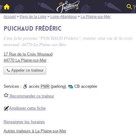
Accueil
>
Pays de la Loire
>
Loire-Atlantique
>
La Plaine-sur-Mer
PUICHAUD Frédéric
Cette fiche présente "PUICHAUD Frédéric", traiteur situé
rue de la croix
mouraud
, 44770 La Plaine-sur-Mer.
17 Rue de la Croix Mouraud
44770 La Plaine-sur-Mer
📞 Appeler ce traiteur
Services :
accès
PMR
(parking)
,
CB acceptée
Recommander ce traiteur
Améliorer cette fiche
Renseigner les horaires
Autres traiteurs à La Plaine-sur-Mer