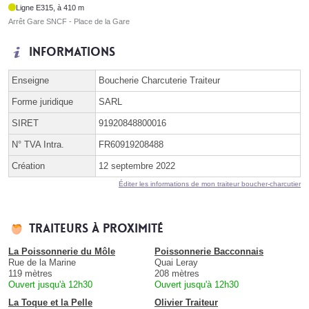
Ligne E315, à 410 m
Arrêt Gare SNCF - Place de la Gare
Informations
Enseigne
Boucherie Charcuterie Traiteur
Forme juridique
SARL
SIRET
91920848800016
N° TVA Intra.
FR60919208488
Création
12 septembre 2022
Éditer les informations de mon traiteur boucher-charcutier
Traiteurs à proximité
La Poissonnerie du Môle
Poissonnerie Bacconnais
Rue de la Marine
Quai Leray
119 mètres
208 mètres
Ouvert jusqu'à 12h30
Ouvert jusqu'à 12h30
La Toque et la Pelle
Olivier Traiteur