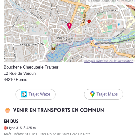
© contributeurs OpenStreetMap
Corriger l’adresse ou la localisation
Boucherie Charcuterie Traiteur
12 Rue de Verdun
44210 Pornic
Trajet Waze
Trajet Maps
Venir en transports en commun
En bus
Ligne 315, à 425 m
Arrêt Théâtre St Gilles - 3ter Route de Saint Pere En Retz