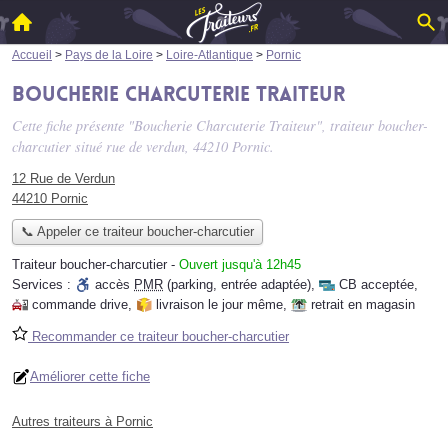
Accueil
>
Pays de la Loire
>
Loire-Atlantique
>
Pornic
Boucherie Charcuterie Traiteur
Cette fiche présente "Boucherie Charcuterie Traiteur", traiteur boucher-
charcutier situé
rue de verdun
, 44210 Pornic.
12 Rue de Verdun
44210 Pornic
📞 Appeler ce traiteur boucher-charcutier
Traiteur boucher-charcutier
-
Ouvert jusqu'à 12h45
Services :
accès
PMR
(parking, entrée adaptée)
,
CB acceptée
,
commande drive
,
livraison le jour même
,
retrait en magasin
Recommander ce traiteur boucher-charcutier
Améliorer cette fiche
Autres traiteurs à Pornic