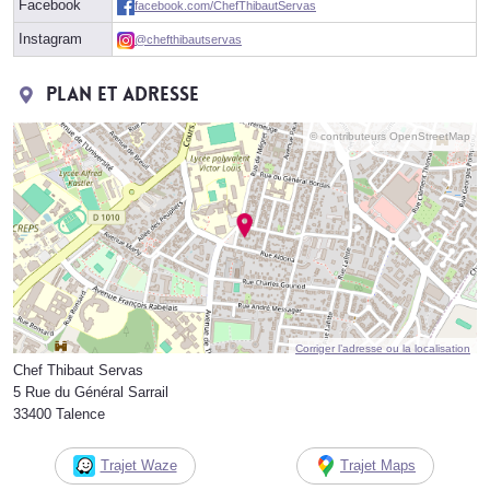
Facebook
facebook.com/ChefThibautServas
Instagram
@chefthibautservas
Plan et adresse
© contributeurs OpenStreetMap
Corriger l’adresse ou la localisation
Chef Thibaut Servas
5 Rue du Général Sarrail
33400 Talence
Trajet Waze
Trajet Maps