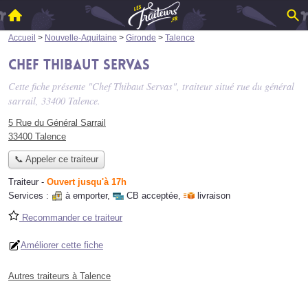
Accueil
>
Nouvelle-Aquitaine
>
Gironde
>
Talence
Chef Thibaut Servas
Cette fiche présente "Chef Thibaut Servas", traiteur situé
rue du général
sarrail
, 33400 Talence.
5 Rue du Général Sarrail
33400 Talence
📞 Appeler ce traiteur
Traiteur
-
Ouvert jusqu'à 17h
Services :
à emporter
,
CB acceptée
,
livraison
Recommander ce traiteur
Améliorer cette fiche
Autres traiteurs à Talence