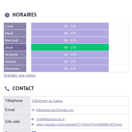
Horaires
Lundi
9h - 17h
Mardi
9h - 17h
Mercredi
9h - 17h
Jeudi
9h - 17h
Vendredi
9h - 17h
Samedi
9h - 17h
Dimanche
9h - 17h
Signaler une erreur
Contact
Téléphone
Téléphoner au traiteur
Email
thibautservasⓐgmail.com
chefthibautservas.fr
Site web
www.youtube.com/channel/UC7vDqgOFqU66669ncfGYvpw