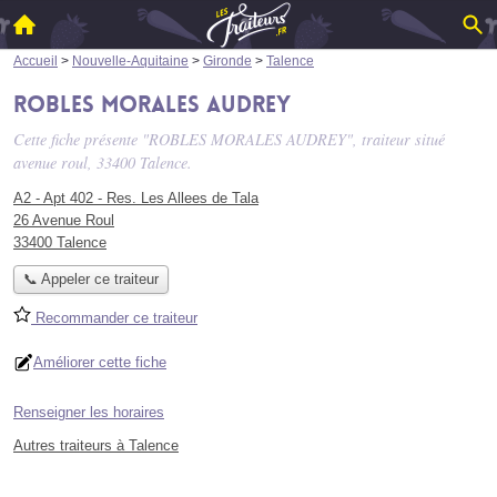
Accueil
>
Nouvelle-Aquitaine
>
Gironde
>
Talence
ROBLES MORALES AUDREY
Cette fiche présente "ROBLES MORALES AUDREY", traiteur situé
avenue roul
, 33400 Talence.
A2 - Apt 402 - Res. Les Allees de Tala
26 Avenue Roul
33400 Talence
📞 Appeler ce traiteur
Recommander ce traiteur
Améliorer cette fiche
Renseigner les horaires
Autres traiteurs à Talence