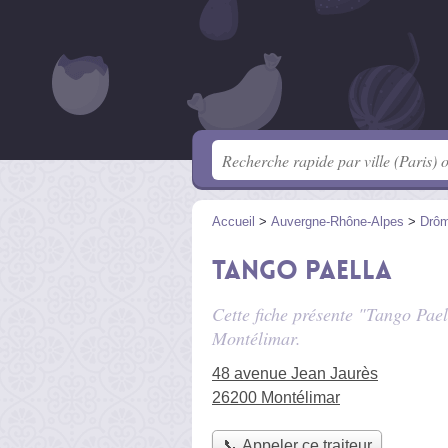
Accueil
>
Auvergne-Rhône-Alpes
>
Drô
Tango Paella
Cette fiche présente "Tango Pael
Montélimar.
48 avenue Jean Jaurès
26200 Montélimar
📞 Appeler ce traiteur