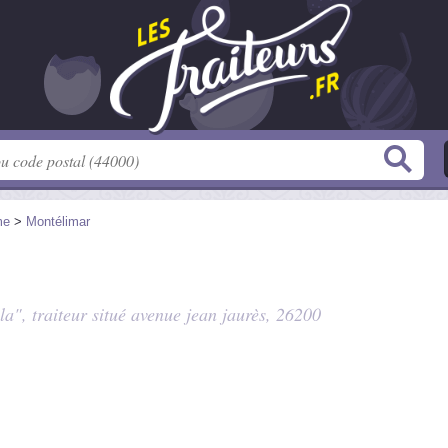
me
>
Montélimar
la", traiteur situé
avenue jean jaurès
, 26200