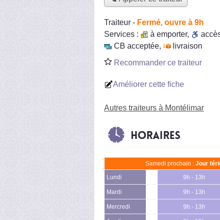
Traiteur
-
Fermé, ouvre à 9h
Services :
à emporter
,
accè
CB acceptée
,
livraison
Recommander ce traiteur
Améliorer cette fiche
Autres traiteurs à Montélimar
Horaires
Samedi prochain :
Jour fér
Lundi
9h - 13h
Mardi
9h - 13h
Mercredi
9h - 13h