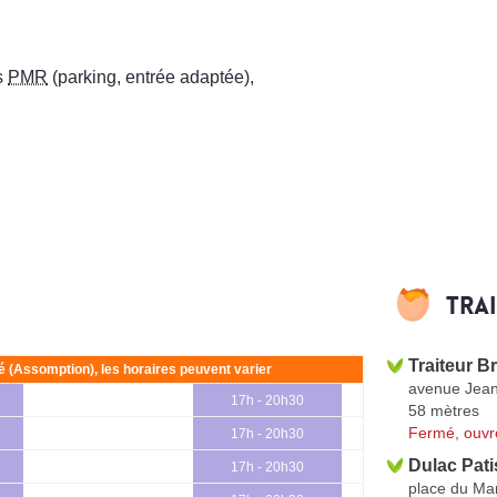
s
PMR
(parking, entrée adaptée)
,
Tra
Traiteur B
ié (Assomption), les horaires peuvent varier
avenue Jean
17h - 20h30
58 mètres
Fermé, ouvr
17h - 20h30
Dulac Pati
17h - 20h30
place du Ma