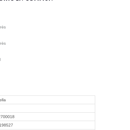
rès
rès
l
lla
2700018
198527