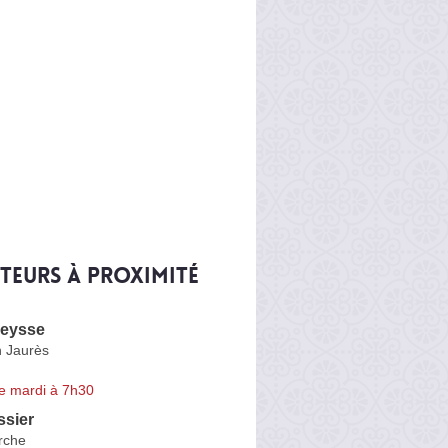
iteurs à proximité
reysse
 Jaurès
e mardi à 7h30
ssier
rche