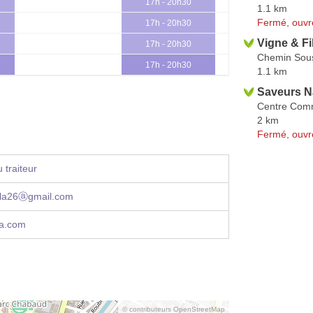
17h - 20h30
1.1 km
Fermé, ouvr
17h - 20h30
Vigne & Fi
17h - 20h30
Chemin Sou
17h - 20h30
1.1 km
Saveurs N
Centre Com
2 km
Fermé, ouvr
 traiteur
lla26ⓐgmail.com
la.com
© contributeurs OpenStreetMap