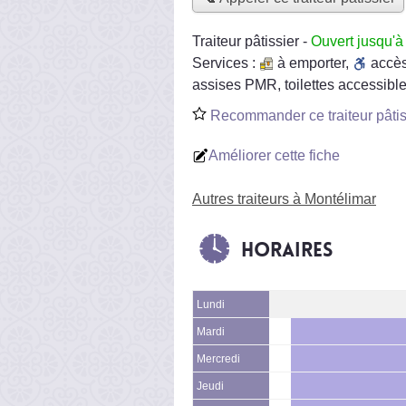
Traiteur pâtissier
-
Ouvert jusqu'à
Services :
à emporter
,
accè
assises PMR, toilettes accessible
Recommander ce traiteur pâtis
Améliorer cette fiche
Autres traiteurs à Montélimar
Horaires
Lundi
Mardi
Mercredi
Jeudi