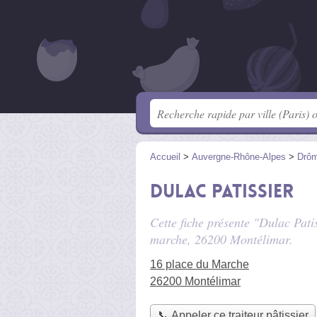
Accueil
>
Auvergne-Rhône-Alpes
>
Drô
Dulac Patissier
Cette fiche présente "Dulac Patis
marche
, 26200 Montélimar.
16 place du Marche
26200 Montélimar
📞 Appeler ce traiteur pâtissier