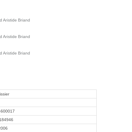
d Aristide Briand
d Aristide Briand
d Aristide Briand
issier
4600017
184946
 2006