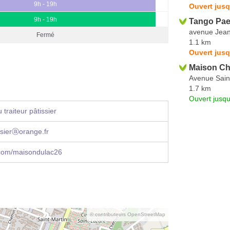
9h - 19h
Ouvert jusq
9h - 19h
Tango Pae
avenue Jean
Fermé
1.1 km
Ouvert jusq
Maison C
Avenue Sain
1.7 km
Ouvert jusqu
traiteur pâtissier
ssierⓐorange.fr
com/maisondulac26
© contributeurs OpenStreetMap