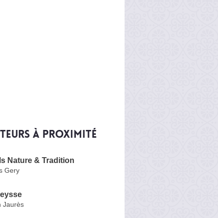
iteurs à proximité
ls Nature & Tradition
s Gery
reysse
 Jaurès