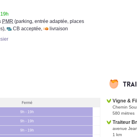
 19h
s
PMR
(parking, entrée adaptée, places
s)
,
CB acceptée
,
livraison
sier
Tra
Vigne & Fi
Fermé
Chemin Sou
9h - 19h
580 mètres
9h - 19h
Traiteur B
avenue Jean
9h - 19h
1 km