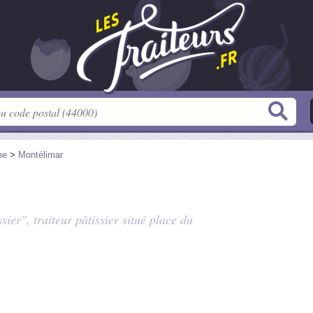
me
>
Montélimar
sier", traiteur pâtissier situé
place du