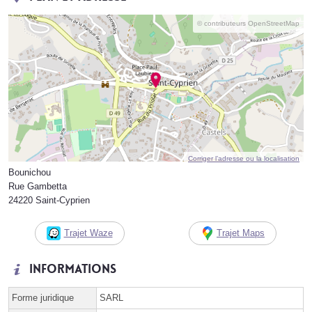
© contributeurs OpenStreetMap
Corriger l’adresse ou la localisation
Bounichou
Rue Gambetta
24220 Saint-Cyprien
Trajet Waze
Trajet Maps
Informations
Forme juridique
SARL