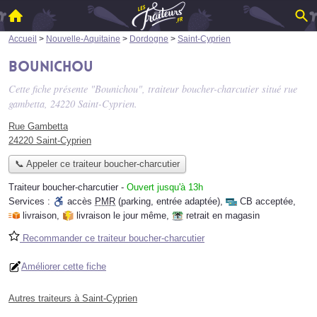
Accueil
>
Nouvelle-Aquitaine
>
Dordogne
>
Saint-Cyprien
Bounichou
Cette fiche présente "Bounichou", traiteur boucher-charcutier situé
rue
gambetta
, 24220 Saint-Cyprien.
Rue Gambetta
24220 Saint-Cyprien
📞 Appeler ce traiteur boucher-charcutier
Traiteur boucher-charcutier
-
Ouvert jusqu'à 13h
Services :
accès
PMR
(parking, entrée adaptée)
,
CB acceptée
,
livraison
,
livraison le jour même
,
retrait en magasin
Recommander ce traiteur boucher-charcutier
Améliorer cette fiche
Autres traiteurs à Saint-Cyprien