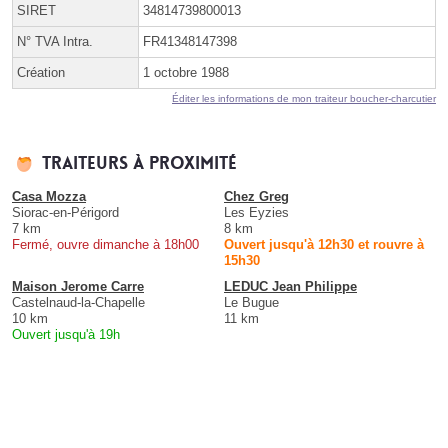
SIRET
34814739800013
N° TVA Intra.
FR41348147398
Création
1 octobre 1988
Éditer les informations de mon traiteur boucher-charcutier
Traiteurs à proximité
Casa Mozza
Chez Greg
Siorac-en-Périgord
Les Eyzies
7 km
8 km
Fermé, ouvre dimanche à 18h00
Ouvert jusqu'à 12h30 et rouvre à
15h30
Maison Jerome Carre
LEDUC Jean Philippe
Castelnaud-la-Chapelle
Le Bugue
10 km
11 km
Ouvert jusqu'à 19h