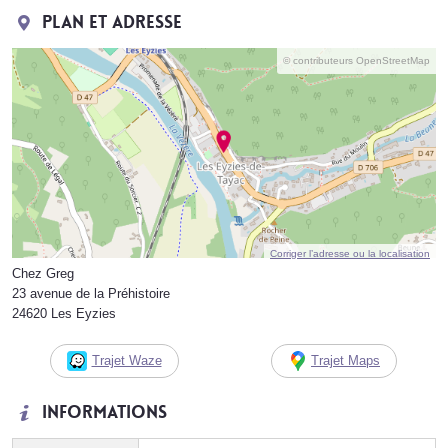
Plan et adresse
© contributeurs OpenStreetMap
Corriger l’adresse ou la localisation
Chez Greg
23 avenue de la Préhistoire
24620 Les Eyzies
Trajet Waze
Trajet Maps
Informations