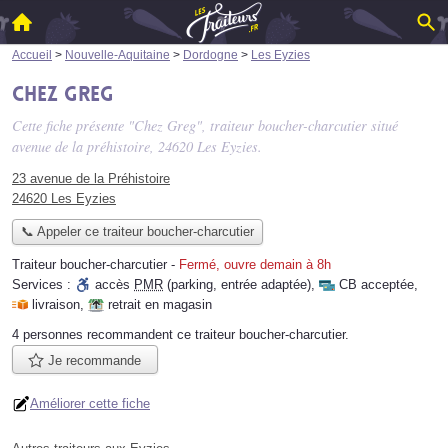
Accueil
>
Nouvelle-Aquitaine
>
Dordogne
>
Les Eyzies
Chez Greg
Cette fiche présente "Chez Greg", traiteur boucher-charcutier situé
avenue de la préhistoire
, 24620 Les Eyzies.
23 avenue de la Préhistoire
24620 Les Eyzies
📞 Appeler ce traiteur boucher-charcutier
Traiteur boucher-charcutier
-
Fermé, ouvre demain à 8h
Services :
accès
PMR
(parking, entrée adaptée)
,
CB acceptée
,
livraison
,
retrait en magasin
4 personnes
recommandent
ce traiteur boucher-charcutier.
Je recommande
Améliorer cette fiche