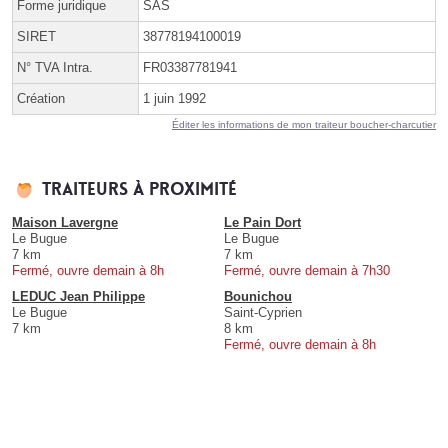
Forme juridique
SAS
SIRET
38778194100019
N° TVA Intra.
FR03387781941
Création
1 juin 1992
Éditer les informations de mon traiteur boucher-charcutier
Traiteurs à proximité
Maison Lavergne
Le Pain Dort
Le Bugue
Le Bugue
7 km
7 km
Fermé, ouvre demain à 8h
Fermé, ouvre demain à 7h30
LEDUC Jean Philippe
Bounichou
Le Bugue
Saint-Cyprien
7 km
8 km
Fermé, ouvre demain à 8h