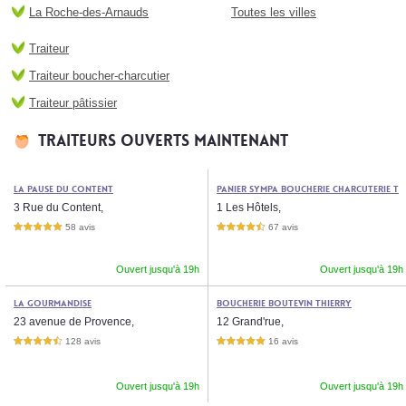
La Roche-des-Arnauds
Toutes les villes
Traiteur
Traiteur boucher-charcutier
Traiteur pâtissier
Traiteurs ouverts maintenant
La Pause du Content
Panier Sympa Boucherie Charcuterie T
3 Rue du Content,
raiteur Clement Isnard
1 Les Hôtels,
58 avis
67 avis
5,0 étoiles sur 5
4,5 étoiles sur 5
Ouvert jusqu'à 19h
Ouvert jusqu'à 19h
La Gourmandise
Boucherie Boutevin Thierry
23 avenue de Provence,
12 Grand'rue,
128 avis
16 avis
4,5 étoiles sur 5
5,0 étoiles sur 5
Ouvert jusqu'à 19h
Ouvert jusqu'à 19h