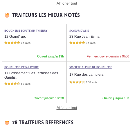
Afficher tout
Traiteurs les mieux notés
Boucherie Boutevin Thierry
Saveur d'Asie
12 Grand'rue,
23 Rue Jean Eymar,
16 avis
96 avis
5,0 étoiles sur 5
5,0 étoiles sur 5
Ouvert jusqu'à 19h
Fermée, ouvre demain à 9h30
Boucherie l'Etal d'Eric
Société Alpine de Boucherie
17 Lotissement Les Terrasses des
17 Rue des Lampiers,
Gaudis,
158 avis
4,5 étoiles sur 5
58 avis
4,5 étoiles sur 5
Ouvert jusqu'à 18h30
Ouvert jusqu'à 18h
Afficher tout
28 traiteurs référencés