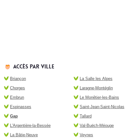
Accès par ville
Briançon
La Salle les Alpes
Chorges
Laragne-Montéglin
Embrun
Le Monêtier-les-Bains
Espinasses
Saint-Jean-Saint-Nicolas
Gap
Tallard
L'Argentière-la-Bessée
Val-Buëch-Méouge
La Bâtie-Neuve
Veynes