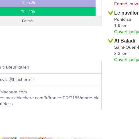
7h - 20h
Fermé, ouvr
7h - 20h
Le pavillo
Pontoise
Fermé
1.9 km
Ouvert jusqu
Al Baladi
Saint-Ouen-
2.3 km
Ouvert jusq
traiteur italien
yllaⓐblachere.fr
blachere.com
es.marieblachere.com/fr/france-FR/7155/marie-bla
details