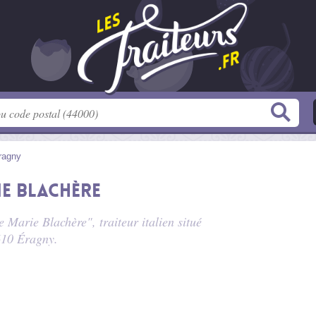
ragny
e Blachère
 Marie Blachère", traiteur italien situé
610 Éragny.