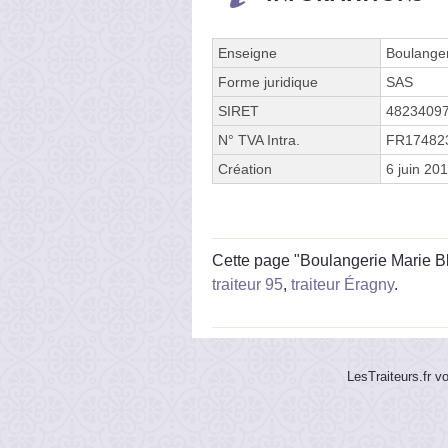
Enseigne
Boulanger
Forme juridique
SAS
SIRET
4823409
N° TVA Intra.
FR17482
Création
6 juin 20
Cette page "Boulangerie Marie Bla
traiteur 95
,
traiteur Éragny
.
LesTraiteurs.fr v