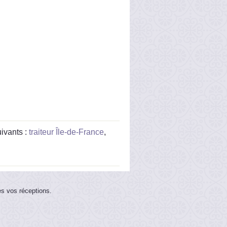
ivants :
traiteur Île-de-France
,
es vos réceptions.