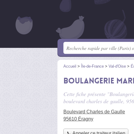
Accueil
>
Île-de-France
>
Val-d'Oise
>
É
Boulangerie Mari
Cette fiche présente "Boulangerie
boulevard charles de gaulle
, 95
Boulevard Charles de Gaulle
95610 Éragny
📞 Appeler ce traiteur italien