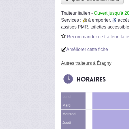
Traiteur italien
-
Ouvert jusqu'à 2
Services :
à emporter
,
accè
assises PMR, toilettes accessible
Recommander ce traiteur itali
Améliorer cette fiche
Autres traiteurs à Éragny
Horaires
Lundi
Mardi
Mercredi
Jeudi