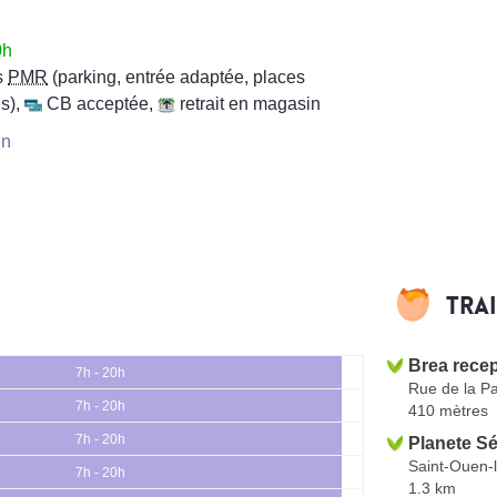
0h
s
PMR
(parking, entrée adaptée, places
s)
,
CB acceptée
,
retrait en magasin
en
Tra
Brea recep
7h - 20h
Rue de la P
7h - 20h
410 mètres
7h - 20h
Planete S
Saint-Ouen-
7h - 20h
1.3 km