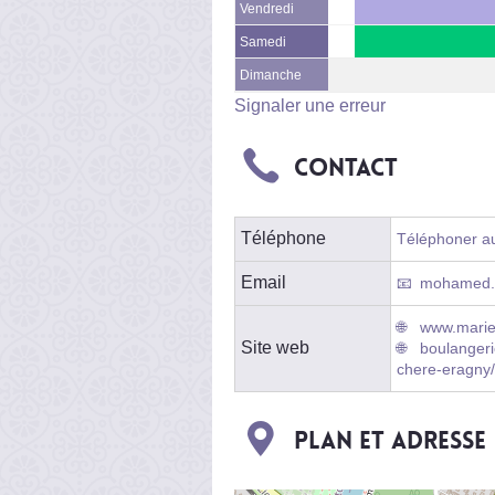
Vendredi
Samedi
Dimanche
Signaler une erreur
Contact
Téléphone
Téléphoner au 
Email
mohamed.s
www.marie
Site web
boulangeri
chere-eragny/
Plan et adresse