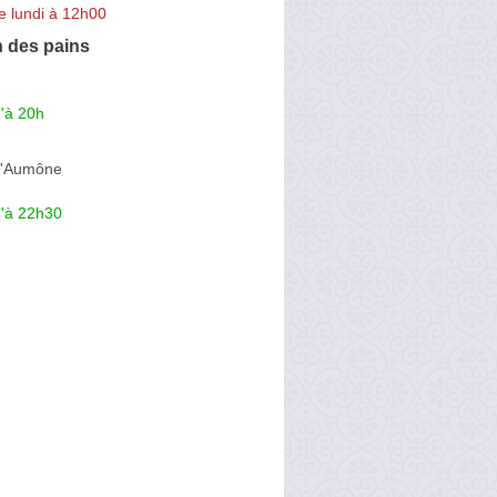
e lundi à 12h00
n des pains
'à 20h
l'Aumône
u'à 22h30