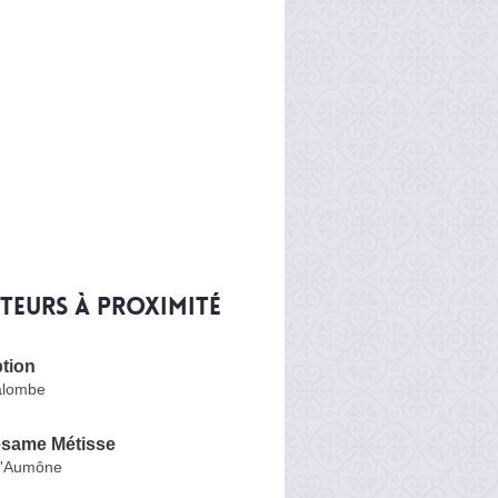
iteurs à proximité
tion
alombe
ésame Métisse
l'Aumône