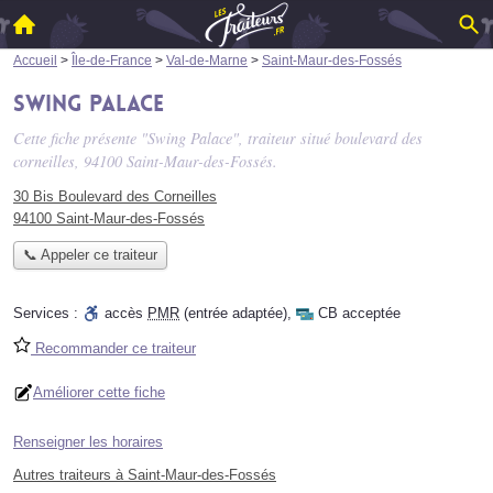
Accueil
>
Île-de-France
>
Val-de-Marne
>
Saint-Maur-des-Fossés
Swing Palace
Cette fiche présente "Swing Palace", traiteur situé
boulevard des
corneilles
, 94100 Saint-Maur-des-Fossés.
30 Bis Boulevard des Corneilles
94100 Saint-Maur-des-Fossés
📞 Appeler ce traiteur
Services :
accès
PMR
(entrée adaptée)
,
CB acceptée
Recommander ce traiteur
Améliorer cette fiche
Renseigner les horaires
Autres traiteurs à Saint-Maur-des-Fossés