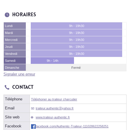
Horaires
Lundi
9h - 19h30
Mardi
9h - 19h30
Mercredi
9h - 19h30
Jeudi
9h - 19h30
Vendredi
9h - 19h30
Samedi
9h - 14h
Dimanche
Fermé
Signaler une erreur
Contact
Téléphone
Téléphoner au traiteur charcutier
Email
traiteur.authenticⓐyahoo.fr
Site web
www.traiteur-authentic.fr
Facebook
facebook.com/Authentic-Traiteur-111028622258251