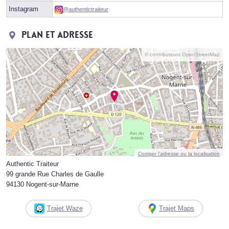
Instagram
@authentictraiteur
Plan et adresse
© contributeurs OpenStreetMap
Corriger l’adresse ou la localisation
Authentic Traiteur
99 grande Rue Charles de Gaulle
94130 Nogent-sur-Marne
Trajet Waze
Trajet Maps