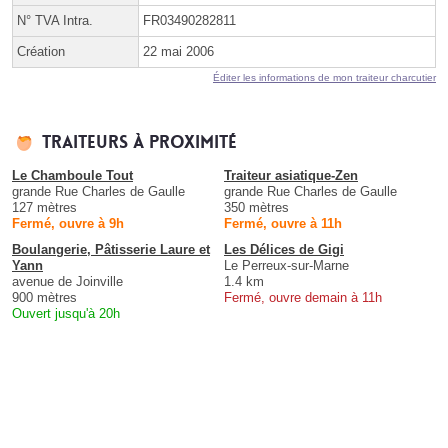
N° TVA Intra.
FR03490282811
Création
22 mai 2006
Éditer les informations de mon traiteur charcutier
Traiteurs à proximité
Le Chamboule Tout
Traiteur asiatique-Zen
grande Rue Charles de Gaulle
grande Rue Charles de Gaulle
127 mètres
350 mètres
Fermé, ouvre à 9h
Fermé, ouvre à 11h
Boulangerie, Pâtisserie Laure et
Les Délices de Gigi
Yann
Le Perreux-sur-Marne
avenue de Joinville
1.4 km
900 mètres
Fermé, ouvre demain à 11h
Ouvert jusqu'à 20h