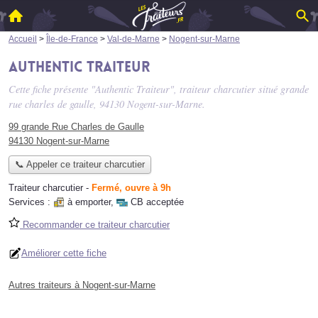
Accueil
>
Île-de-France
>
Val-de-Marne
>
Nogent-sur-Marne
Authentic Traiteur
Cette fiche présente "Authentic Traiteur", traiteur charcutier situé
grande
rue charles de gaulle
, 94130 Nogent-sur-Marne.
99 grande Rue Charles de Gaulle
94130 Nogent-sur-Marne
📞 Appeler ce traiteur charcutier
Traiteur charcutier
-
Fermé, ouvre à 9h
Services :
à emporter
,
CB acceptée
Recommander ce traiteur charcutier
Améliorer cette fiche
Autres traiteurs à Nogent-sur-Marne