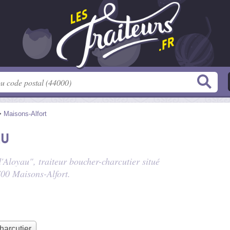
>
Maisons-Alfort
au
'Aloyau", traiteur boucher-charcutier situé
700 Maisons-Alfort.
harcutier