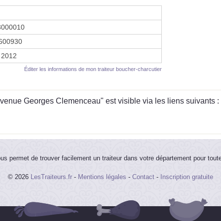
3000010
600930
 2012
Éditer les informations de mon traiteur boucher-charcutier
enue Georges Clemenceau" est visible via les liens suivants :
ous permet de trouver facilement un traiteur dans votre département pour tout
© 2026
LesTraiteurs.fr
-
Mentions légales
-
Contact
-
Inscription gratuite