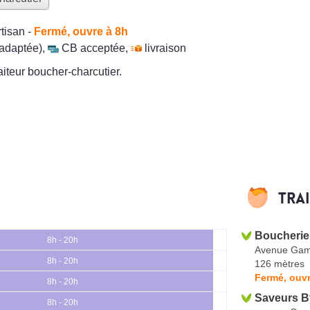
rtisan
-
Fermé, ouvre à 8h
 adaptée)
,
CB acceptée
,
livraison
aiteur boucher-charcutier.
Tra
Boucherie
8h - 20h
Avenue Gam
8h - 20h
126 mètres
Fermé, ouvr
8h - 20h
Saveurs By
8h - 20h