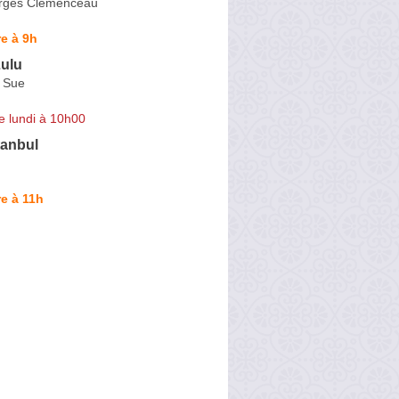
rges Clemenceau
e à 9h
Lulu
 Sue
e lundi à 10h00
tanbul
e à 11h