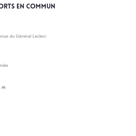
ports en commun
venue du Général Leclerc
ndie
1 m