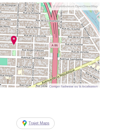
© contributeurs OpenStreetMap
Corriger l’adresse ou la localisation
Trajet Maps