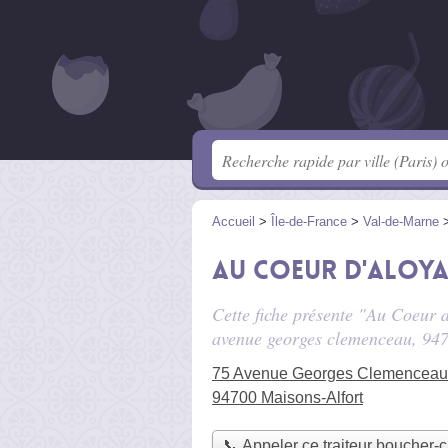
Accueil
>
Île-de-France
>
Val-de-Marne
Au Coeur d'Aloy
Cette fiche présente "Au Coeur d
avenue georges clemenceau
, 94
75 Avenue Georges Clemenceau
94700 Maisons-Alfort
📞 Appeler ce traiteur boucher-c