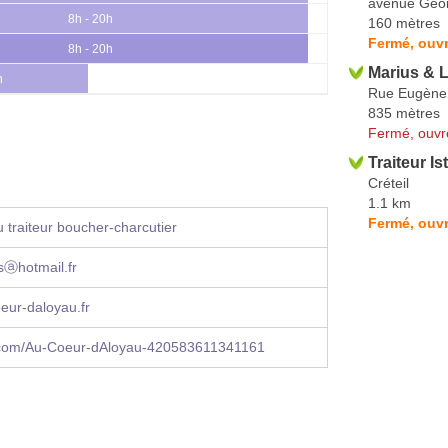
avenue Geo
8h - 20h
160 mètres
Fermé, ouvr
8h - 20h
Marius & 
h
Rue Eugène
835 mètres
Fermé, ouvr
Traiteur Is
Créteil
1.1 km
Fermé, ouvr
 traiteur boucher-charcutier
sⓐhotmail.fr
eur-daloyau.fr
com/Au-Coeur-dAloyau-420583611341161