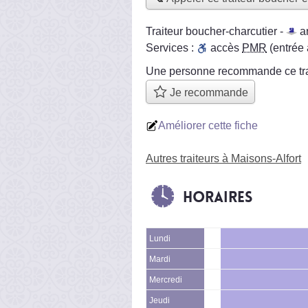
Traiteur boucher-charcutier -
a
Services :
accès
PMR
(entrée
Une personne
recommande
ce tr
Je recommande
Améliorer cette fiche
Autres traiteurs à Maisons-Alfort
Horaires
Lundi
Mardi
Mercredi
Jeudi