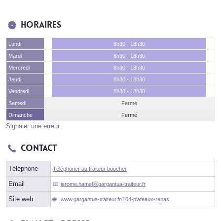
Horaires
Lundi
8h30 - 18h30
Mardi
8h30 - 18h30
Mercredi
8h30 - 18h30
Jeudi
8h30 - 18h30
Vendredi
8h30 - 18h30
Samedi
Fermé
Dimanche
Fermé
Signaler une erreur
Contact
Téléphone
Téléphoner au traiteur boucher
Email
jerome.hamelⓐgargantua-traiteur.fr
Site web
www.gargantua-traiteur.fr/104-plateaux-repas