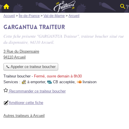
Accueil
>
Île-de-France
>
Val-de-Marne
>
Arcueil
GARGANTUA Traiteur
Cette fiche présente "GARGANTUA Traiteur", traiteur boucher situé
rue
du dispensaire
, 94110 Arcueil.
3 Rue du Dispensaire
94110 Arcueil
📞 Appeler ce traiteur boucher
Traiteur boucher
-
Fermé, ouvre demain à 8h30
Services :
à emporter
,
CB acceptée
,
livraison
Recommander ce traiteur boucher
Améliorer cette fiche
Autres traiteurs à Arcueil