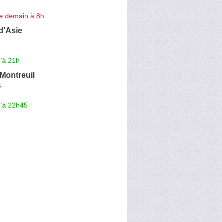
e demain à 8h
 d'Asie
'à 21h
Montreuil
s
u'à 22h45