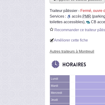
Traiteur pâtissier
-
Fermé, ouvre 
Services :
accès
PMR
(parking
toilettes accessibles)
,
CB acce
Recommander ce traiteur pâtis
Améliorer cette fiche
Autres traiteurs à Montreuil
Horaires
Lundi
Mardi
Mercredi
Jeudi