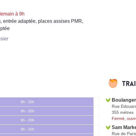
demain à 9h
, entrée adaptée, places assises PMR,
ptée
sier
Tra
Boulangeri
9h - 20h
Rue Edouard 
9h - 20h
355 mètres
Fermé, ouvr
9h - 20h
Sam Mark
9h - 20h
Rue de Pari