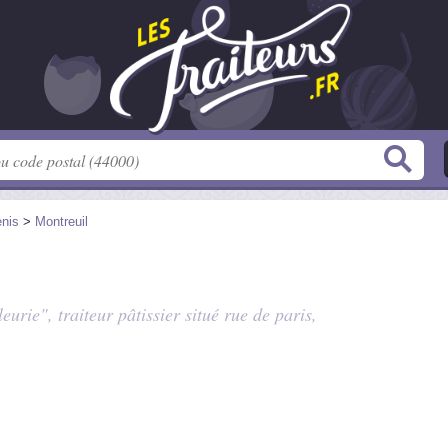
enis
>
Montreuil
eurie", traiteur pâtissier situé
rue de paris
,