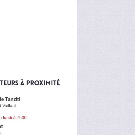
iteurs à proximité
e Tanziti
Vaillant
e lundi à 7h00
et
s