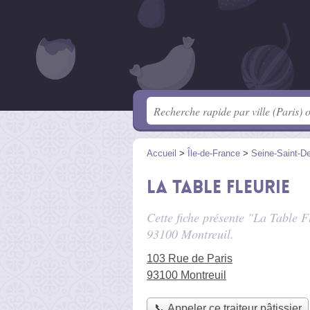
Accueil
>
Île-de-France
>
Seine-Saint-D
La Table Fleurie
Cette fiche présente "La Table Fl
93100 Montreuil.
103 Rue de Paris
93100 Montreuil
📞 Appeler ce traiteur pâtissier