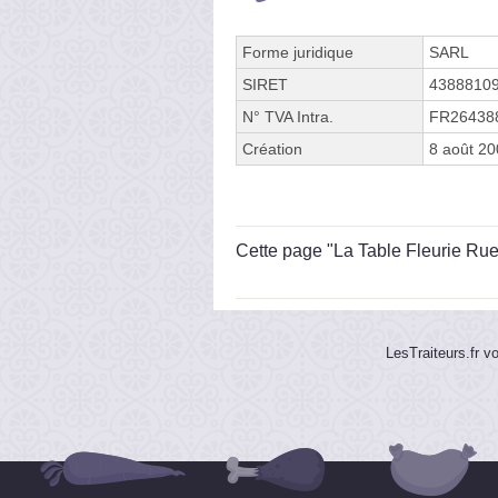
Forme juridique
SARL
SIRET
4388810
N° TVA Intra.
FR26438
Création
8 août 2
Cette page "La Table Fleurie Rue d
LesTraiteurs.fr v