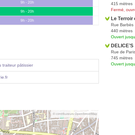
9h - 20h
415 mètres
Fermé, ouvr
9h - 20h
Le Terroir
9h - 20h
Rue Barbès
440 mètres
Ouvert jusqu
DELICE’S 
Rue de Pari
745 mètres
Ouvert jusq
traiteur pâtissier
ie.fr
© contributeurs OpenStreetMap