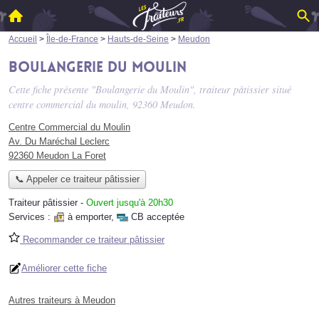
Accueil
>
Île-de-France
>
Hauts-de-Seine
>
Meudon
Boulangerie du Moulin
Cette fiche présente "Boulangerie du Moulin", traiteur pâtissier situé
centre commercial du moulin
, 92360 Meudon.
Centre Commercial du Moulin
Av. Du Maréchal Leclerc
92360 Meudon La Foret
📞 Appeler ce traiteur pâtissier
Traiteur pâtissier
-
Ouvert jusqu'à 20h30
Services :
à emporter
,
CB acceptée
Recommander ce traiteur pâtissier
Améliorer cette fiche
Autres traiteurs à Meudon