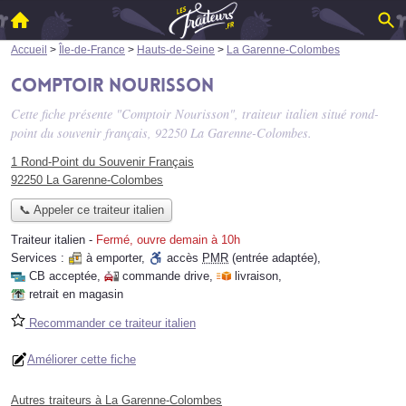
Accueil
>
Île-de-France
>
Hauts-de-Seine
>
La Garenne-Colombes
Comptoir Nourisson
Cette fiche présente "Comptoir Nourisson", traiteur italien situé
rond-
point du souvenir français
, 92250 La Garenne-Colombes.
1 Rond-Point du Souvenir Français
92250 La Garenne-Colombes
📞 Appeler ce traiteur italien
Traiteur italien
-
Fermé, ouvre demain à 10h
Services :
à emporter
,
accès
PMR
(entrée adaptée)
,
CB acceptée
,
commande drive
,
livraison
,
retrait en magasin
Recommander ce traiteur italien
Améliorer cette fiche
Autres traiteurs à La Garenne-Colombes