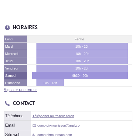
Horaires
Lundi
Fermé
Mardi
10h - 20h
Mercredi
10h - 20h
Jeudi
10h - 20h
Vendredi
10h - 20h
Samedi
9h30 - 20h
Dimanche
10h - 13h
Signaler une erreur
Contact
Téléphone
Téléphoner au traiteur italien
Email
comptoir-nourissonⓐmail.com
Site web
comptoirnourisson.com