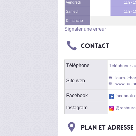
Vendredi
11h - 1
Samedi
11h - 1
Dimanche
Signaler une erreur
Contact
Téléphone
Téléphoner au
laura-leba
Site web
www.restau
Facebook
facebook.
Instagram
@restaura
Plan et adresse