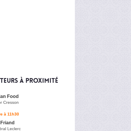
iteurs à proximité
ian Food
or Cresson
e à 11h30
 Friand
ral Leclerc