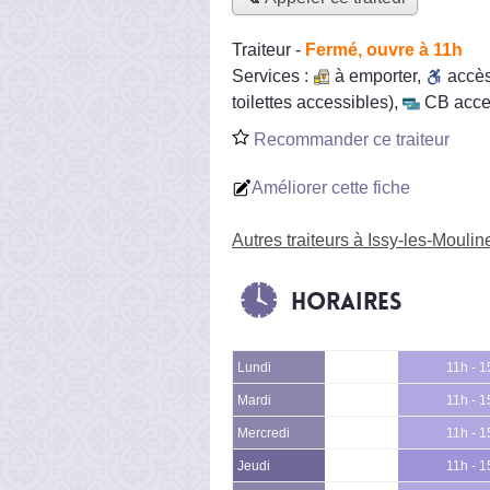
Traiteur
-
Fermé, ouvre à 11h
Services :
à emporter
,
accè
toilettes accessibles)
,
CB acce
Recommander ce traiteur
Améliorer cette fiche
Autres traiteurs à Issy-les-Mouli
Horaires
Lundi
11h - 1
Mardi
11h - 1
Mercredi
11h - 1
Jeudi
11h - 1