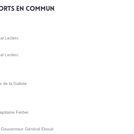
ports en commun
al Leclerc
al Leclerc
e de la Galiote
apitaine Ferber
 du Gouverneur Général Eboué