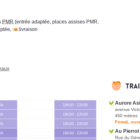
s
PMR
(entrée adaptée, places assises PMR,
ptée
,
livraison
neaux
Tra
Aurore As
5h
18h30 - 22h30
avenue Vict
5h
18h30 - 22h30
450 mètres
Fermé, ouvr
5h
18h30 - 22h30
Au Pierrot
5h
18h30 - 22h30
Rue du Géné