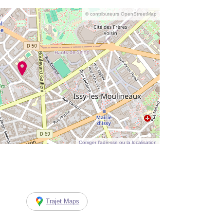
© contributeurs OpenStreetMap
Corriger l’adresse ou la localisation
Trajet Maps