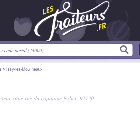
e
>
Issy-les-Moulineaux
aiteur situé
rue du capitaine ferber
, 92130