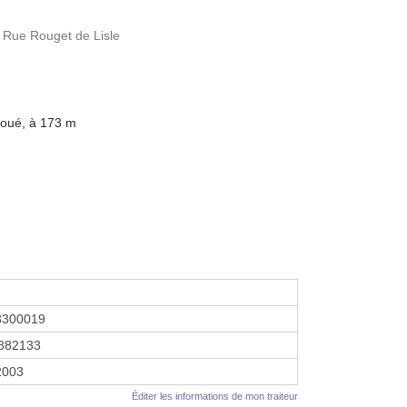
 Rue Rouget de Lisle
boué, à 173 m
3300019
882133
 2003
Éditer les informations de mon traiteur