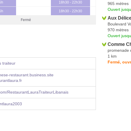
5h
18h30 - 22h30
965 mètres
Ouvert jusqu
5h
18h30 - 22h30
Aux Délice
Fermé
Boulevard Vo
970 mètres
Ouvert jusqu
Comme Ch
promenade 
1 km
Fermé, ouvr
 traiteur
nese-restaurant.business.site
rantlaura.fr
com/RestaurantLauraTraiteurLibanais
ntlaura2003