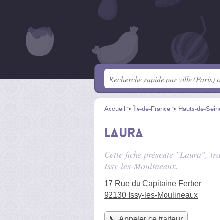
Accueil
>
Île-de-France
>
Hauts-de-Sein
Laura
Cette fiche présente "Laura", tr
Issy-les-Moulineaux.
17 Rue du Capitaine Ferber
92130 Issy-les-Moulineaux
📞 Appeler ce traiteur