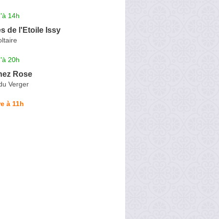
'à 14h
s de l'Etoile Issy
ltaire
'à 20h
ez Rose
du Verger
e à 11h