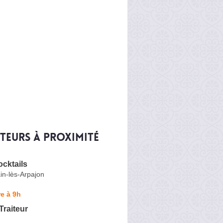
iteurs à proximité
ocktails
in-lès-Arpajon
e à 9h
Traiteur