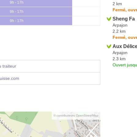
9h - 17h
2 km
Fermé, ouvr
9h - 17h
Sheng Fa
9h - 17h
Arpajon
2.2 km
Fermé, ouv
Aux Délic
Arpajon
2.3 km
Ouvert jusqu
 traiteur
cuisse.com
© contributeurs OpenStreetMap