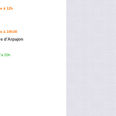
e à 12h
re à 10h30
es d'Arpajon
'à 20h