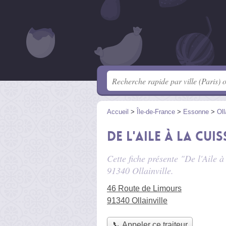
Accueil
>
Île-de-France
>
Essonne
>
Oll
De l'Aile à la Cuis
Cette fiche présente "De l'Aile à
91340 Ollainville.
46 Route de Limours
91340 Ollainville
📞 Appeler ce traiteur