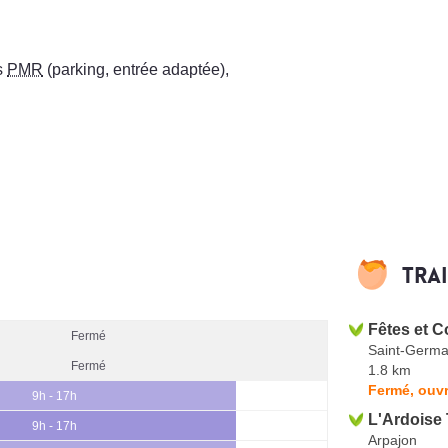
s
PMR
(parking, entrée adaptée)
,
Tra
Fêtes et C
Fermé
Saint-Germa
Fermé
1.8 km
Fermé, ouvr
9h - 17h
L'Ardoise 
9h - 17h
Arpajon