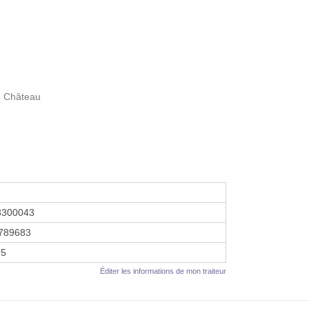
u Château
8300043
789683
25
Éditer les informations de mon traiteur