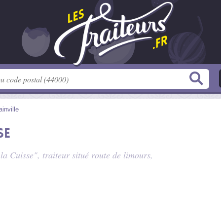
ainville
se
 la Cuisse", traiteur situé
route de limours
,