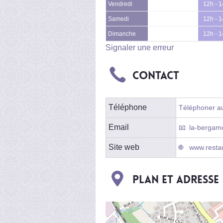
Vendredi
12h - 
Samedi
12h - 
Dimanche
12h - 
Signaler une erreur
Contact
Téléphone
Téléphoner au
Email
la-bergam
Site web
www.restau
Plan et adresse