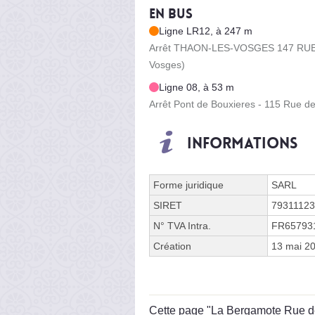
En bus
Ligne LR12, à 247 m
Arrêt THAON-LES-VOSGES 147 RUE D
Vosges)
Ligne 08, à 53 m
Arrêt Pont de Bouxieres - 115 Rue d
Informations
Forme juridique
SARL
SIRET
7931112
N° TVA Intra.
FR65793
Création
13 mai 2
Cette page "La Bergamote Rue de L