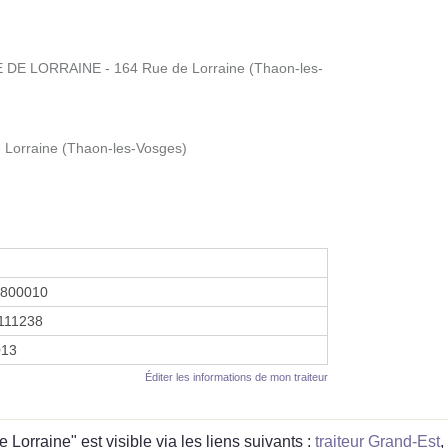
E LORRAINE - 164 Rue de Lorraine (Thaon-les-
e Lorraine (Thaon-les-Vosges)
3800010
111238
013
Éditer les informations de mon traiteur
orraine" est visible via les liens suivants :
traiteur Grand-Est
,