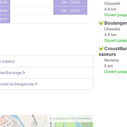
14h30
19h - 22h30
Chavelot
4.8 km
14h30
19h - 22h30
Ouvert jusq
14h30
Boulanger
Chavelot
4.8 km
Ouvert jusqu
Croustillan
saveurs
Nomexy
 traiteur
6 km
Ouvert jusqu
oteⓐorange.fr
rant-la-bergamote.fr
© contributeurs OpenStreetMap