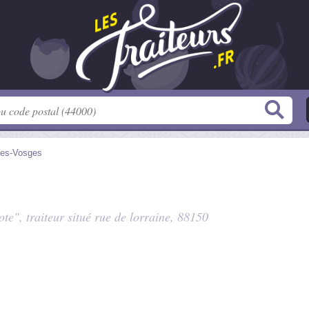
les-Vosges
te", traiteur situé
rue de lorraine
, 88150