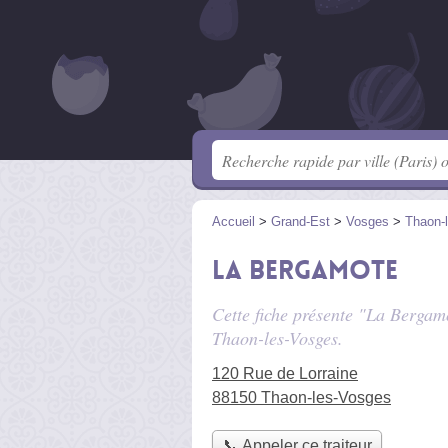
Accueil
>
Grand-Est
>
Vosges
>
Thaon-
La Bergamote
Cette fiche présente "La Bergamo
Thaon-les-Vosges.
120 Rue de Lorraine
88150 Thaon-les-Vosges
📞 Appeler ce traiteur