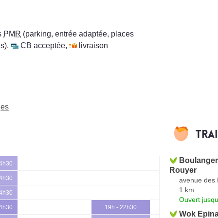
s
PMR
(parking, entrée adaptée, places
s)
,
CB acceptée
,
livraison
ges
Tra
Boulangeri
14h30
Rouyer
14h30
avenue des F
1 km
14h30
Ouvert jusqu
14h30
19h - 22h30
Wok Epina