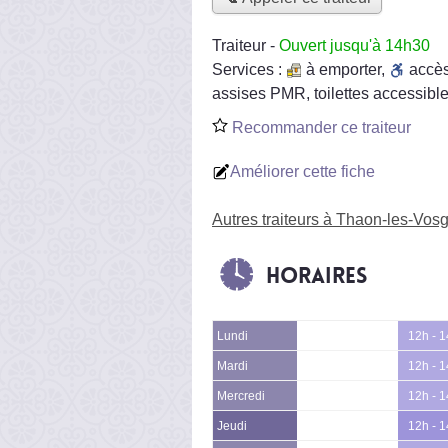
Traiteur
-
Ouvert jusqu'à 14h30
Services :
à emporter
,
accè
assises PMR, toilettes accessible
Recommander ce traiteur
Améliorer cette fiche
Autres traiteurs à Thaon-les-Vos
Horaires
Lundi
12h - 
Mardi
12h - 
Mercredi
12h - 
Jeudi
12h - 