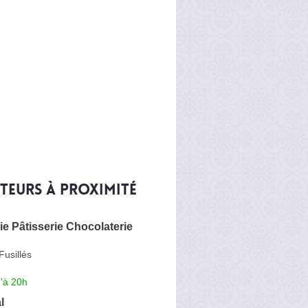
iteurs à proximité
e Pâtisserie Chocolaterie
usillés
'à 20h
l