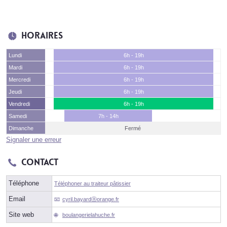
Horaires
Lundi
6h - 19h
Mardi
6h - 19h
Mercredi
6h - 19h
Jeudi
6h - 19h
Vendredi
6h - 19h
Samedi
7h - 14h
Dimanche
Fermé
Signaler une erreur
Contact
Téléphone
Téléphoner au traiteur pâtissier
Email
cyril.bayardⓐorange.fr
Site web
boulangerielahuche.fr