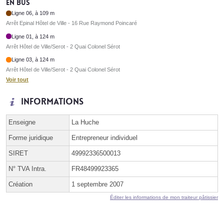
En bus
Ligne 06, à 109 m
Arrêt Epinal Hôtel de Ville - 16 Rue Raymond Poincaré
Ligne 01, à 124 m
Arrêt Hôtel de Ville/Serot - 2 Quai Colonel Sérot
Ligne 03, à 124 m
Arrêt Hôtel de Ville/Serot - 2 Quai Colonel Sérot
Voir tout
Informations
Enseigne
La Huche
Forme juridique
Entrepreneur individuel
SIRET
49992336500013
N° TVA Intra.
FR48499923365
Création
1 septembre 2007
Éditer les informations de mon traiteur pâtissier