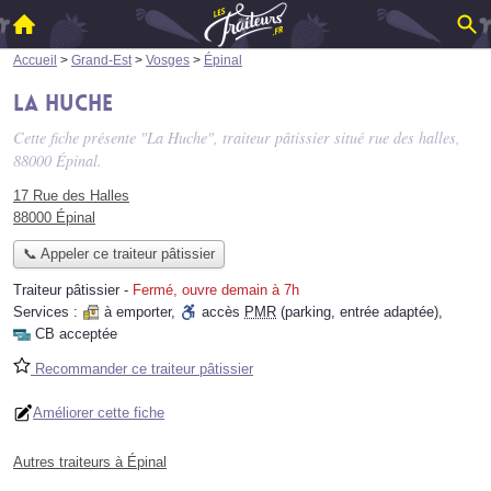
Accueil
>
Grand-Est
>
Vosges
>
Épinal
La Huche
Cette fiche présente "La Huche", traiteur pâtissier situé
rue des halles
,
88000 Épinal.
17 Rue des Halles
88000 Épinal
📞 Appeler ce traiteur pâtissier
Traiteur pâtissier
-
Fermé, ouvre demain à 7h
Services :
à emporter
,
accès
PMR
(parking, entrée adaptée)
,
CB acceptée
Recommander ce traiteur pâtissier
Améliorer cette fiche
Autres traiteurs à Épinal