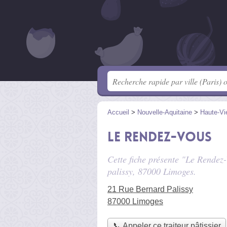
Accueil
>
Nouvelle-Aquitaine
>
Haute-Vi
Le Rendez-Vous
Cette fiche présente "Le Rendez-
palissy
, 87000 Limoges.
21 Rue Bernard Palissy
87000 Limoges
📞 Appeler ce traiteur pâtissier