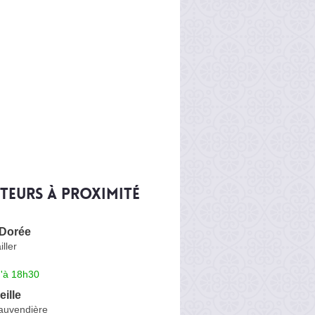
iteurs à proximité
 Dorée
ller
u'à 18h30
eille
auvendière