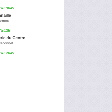
u'à 19h45
naille
armes
'à 13h
rie du Centre
Péconnet
u'à 12h45