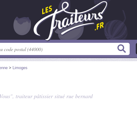
enne
>
Limoges
Vous", traiteur pâtissier situé
rue bernard