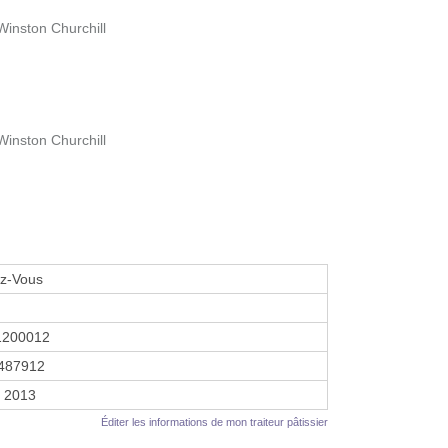
 Winston Churchill
 Winston Churchill
z-Vous
1200012
487912
r 2013
Éditer les informations de mon traiteur pâtissier