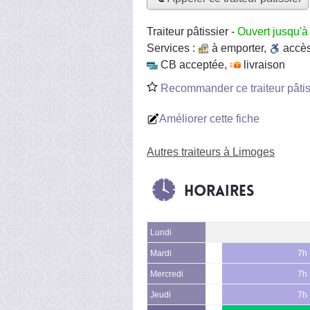
Traiteur pâtissier
-
Ouvert jusqu'à
Services :
à emporter
,
accè
CB acceptée
,
livraison
Recommander ce traiteur pâtis
Améliorer cette fiche
Autres traiteurs à Limoges
Horaires
Lundi
Mardi
7h 
Mercredi
7h 
Jeudi
7h 