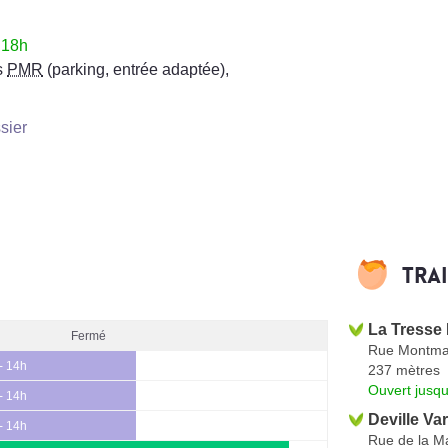
 18h
s
PMR
(parking, entrée adaptée)
,
sier
Tra
La Tresse
Fermé
Rue Montmai
- 14h
237 mètres
Ouvert jusq
- 14h
Deville Var
- 14h
Rue de la M