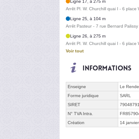
Ligne 17, à 275 m
Arrêt Pl. W. Churchill quai I - 6 place
Ligne 25, à 104 m
Arrêt Pasteur - 7 rue Bernard Palissy
Ligne 26, à 275 m
Arrêt Pl. W. Churchill quai I - 6 place
Voir tout
Informations
Enseigne
Le Rende
Forme juridique
SARL
SIRET
7904879
N° TVA Intra.
FR85790
Création
14 janvie