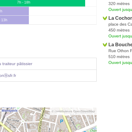
7h - 18h
320 mètres
Ouvert jusq
3h
La Cochon
- 13h
place des C
450 mètres
Ouvert jusqu
La Bouche
Rue Othon 
510 mètres
Ouvert jusq
traiteur pâtissier
onⓐsfr.fr
© contributeurs OpenStreetMap