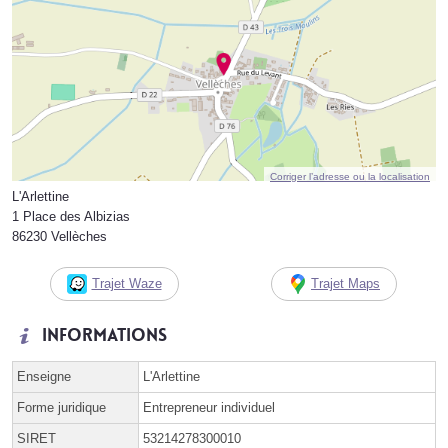
Corriger l’adresse ou la localisation
L'Arlettine
1 Place des Albizias
86230 Vellèches
Trajet Waze
Trajet Maps
Informations
Enseigne
L'Arlettine
Forme juridique
Entrepreneur individuel
SIRET
53214278300010