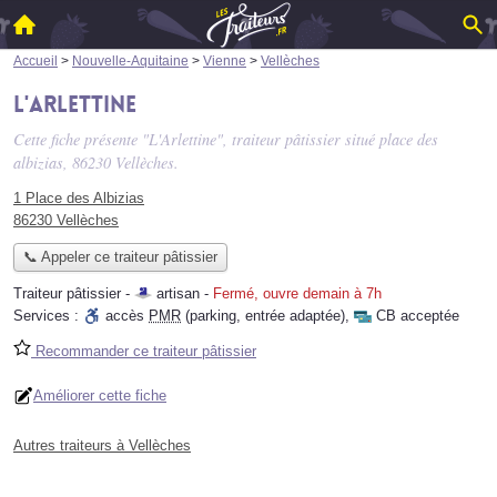
Accueil
>
Nouvelle-Aquitaine
>
Vienne
>
Vellèches
L'Arlettine
Cette fiche présente "L'Arlettine", traiteur pâtissier situé
place des
albizias
, 86230 Vellèches.
1 Place des Albizias
86230 Vellèches
📞 Appeler ce traiteur pâtissier
Traiteur pâtissier -
artisan
-
Fermé, ouvre demain à 7h
Services :
accès
PMR
(parking, entrée adaptée)
,
CB acceptée
Recommander ce traiteur pâtissier
Améliorer cette fiche
Autres traiteurs à Vellèches