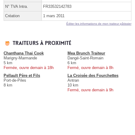
N° TVA Intra.
FR33532142783
Création
1 mars 2011
Éditer les informations de mon traiteur pâtissier
Traiteurs à proximité
Chanthana Thai Cook
Mea Brunch Traiteur
Marigny-Marmande
Dangé-Saint-Romain
5 km
6 km
Fermée, ouvre demain à 18h
Fermé, ouvre demain à 8h
Pellault Père et Fils
La Croisée des Fourchettes
Port-de-Piles
Antran
8 km
10 km
Fermé, ouvre demain à 9h