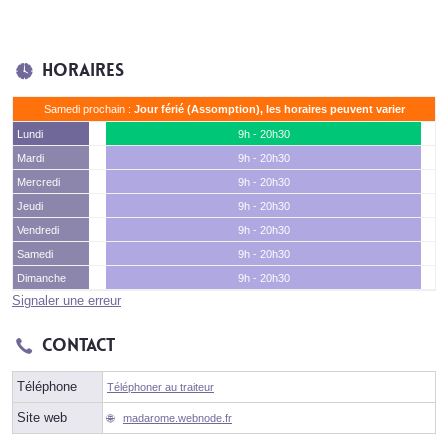
Horaires
Samedi prochain :
Jour férié (Assomption), les horaires peuvent varier
Lundi
9h - 20h30
Mardi
9h - 20h30
Mercredi
9h - 20h30
Jeudi
9h - 20h30
Vendredi
9h - 20h30
Samedi
9h - 20h30
Dimanche
9h - 20h30
Signaler une erreur
Contact
Téléphone
Téléphoner au traiteur
Site web
madarome.webnode.fr