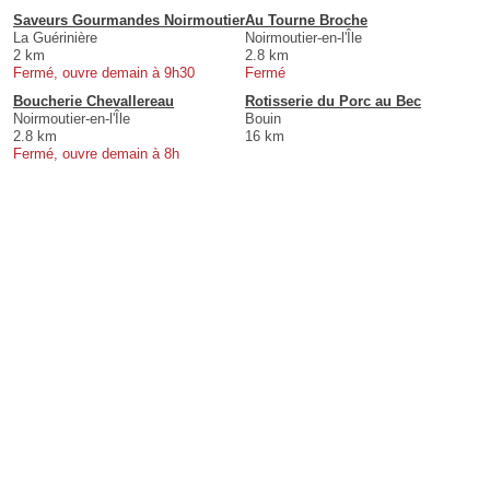
Saveurs Gourmandes Noirmoutier
Au Tourne Broche
La Guérinière
Noirmoutier-en-l'Île
2 km
2.8 km
Fermé, ouvre demain à 9h30
Fermé
Boucherie Chevallereau
Rotisserie du Porc au Bec
Noirmoutier-en-l'Île
Bouin
2.8 km
16 km
Fermé, ouvre demain à 8h