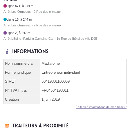
Ligne 571, à 244 m
Arrêt Les Ormeaux - 9 Rue des ormeaux
Ligne 13, à 244 m
Arrêt Les Ormeaux - 9 Rue des ormeaux
Ligne Z, à 247 m
Arrêt L’Epine -Parking Camping-Car - 1c Rue de l'hôtel de ville D95
Informations
Nom commercial
Mad'arome
Forme juridique
Entrepreneur individuel
SIRET
50419801100059
N° TVA Intra.
FR04504198011
Création
1 juin 2019
Éditer les informations de mon traiteur
Traiteurs à proximité