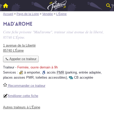
Accueil
>
Pays de la Loire
>
Vendée
>
L'Épine
Mad'arome
Cette fiche présente "Mad'arome", traiteur situé
avenue de la liberté
,
85740 L'Épine.
1 avenue de la Liberté
85740 L'Épine
📞 Appeler ce traiteur
Traiteur
-
Fermée, ouvre demain à 9h
Services :
à emporter
,
accès
PMR
(parking, entrée adaptée,
places assises PMR, toilettes accessibles)
,
CB acceptée
Recommander ce traiteur
Améliorer cette fiche
Autres traiteurs à L'Épine