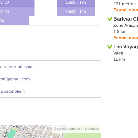
13h30
15h30 - 19h
231 mètres
Fermé, ouvr
13h30
15h30 - 19h
Barteau C
13h
Zone Artisa
1.9 km
Fermé, ouvr
Les Voyag
Vairé
11 km
traiteur pâtissier
tonⓐgmail.com
insdefolie.fr
© contributeurs OpenStreetMap