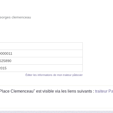
georges clemenceau
9000011
625890
 2015
Éditer les informations de mon traiteur pâtissier
lace Clemenceau" est visible via les liens suivants :
traiteur P