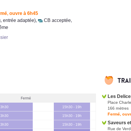
rmé, ouvre à 6h45
, entrée adaptée)
,
CB acceptée
,
même
sier
Tra
Les Delic
Fermé
Place Charle
13h30
15h30 - 19h
166 mètres
Fermé, ouvr
13h30
15h30 - 19h
Saveurs e
13h30
15h30 - 19h
Rue de Ver