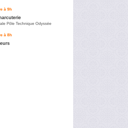
e à 9h
harcuterie
nale Pôle Technique Odyssée
e à 8h
eurs