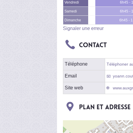
Vendredi
6h45 - 
Samedi
6h45 - 
Dimanche
6h45 - 
Signaler une erreur
Contact
Téléphone
Téléphoner au 
Email
yoann.cou
Site web
www.auxgra
Plan et adresse