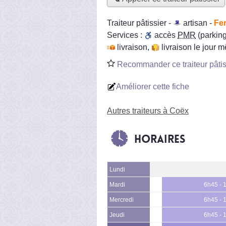
Traiteur pâtissier -
artisan
-
Fe
Services :
accès
PMR
(parking
livraison
,
livraison le jour 
Recommander ce traiteur pâtis
Améliorer cette fiche
Autres traiteurs à Coëx
Horaires
Lundi
Mardi
6h45 - 
Mercredi
6h45 - 
Jeudi
6h45 - 