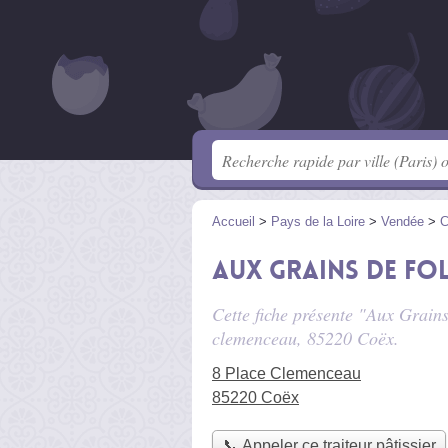
Accueil
>
Pays de la Loire
>
Vendée
>
C
Aux Grains de Fol
Cette fiche présente "Aux Grains 
clemenceau
, 85220 Coëx.
8 Place Clemenceau
85220 Coëx
📞 Appeler ce traiteur pâtissier