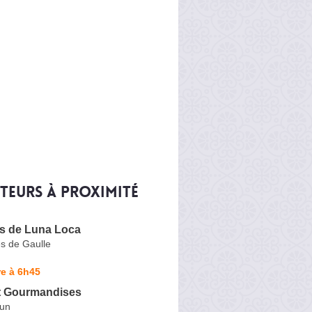
iteurs à proximité
es de Luna Loca
s de Gaulle
e à 6h45
t Gourmandises
dun