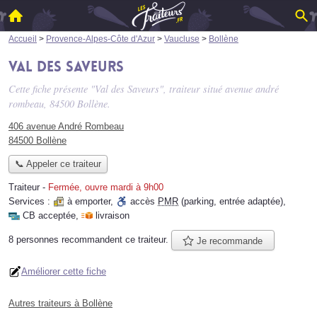
Accueil
>
Provence-Alpes-Côte d'Azur
>
Vaucluse
>
Bollène
Val des Saveurs
Cette fiche présente "Val des Saveurs", traiteur situé
avenue andré
rombeau
, 84500 Bollène.
406 avenue André Rombeau
84500 Bollène
📞 Appeler ce traiteur
Traiteur
-
Fermée, ouvre mardi à 9h00
Services :
à emporter
,
accès
PMR
(parking, entrée adaptée)
,
CB acceptée
,
livraison
8 personnes
recommandent
ce traiteur.
Je recommande
Améliorer cette fiche
Autres traiteurs à Bollène