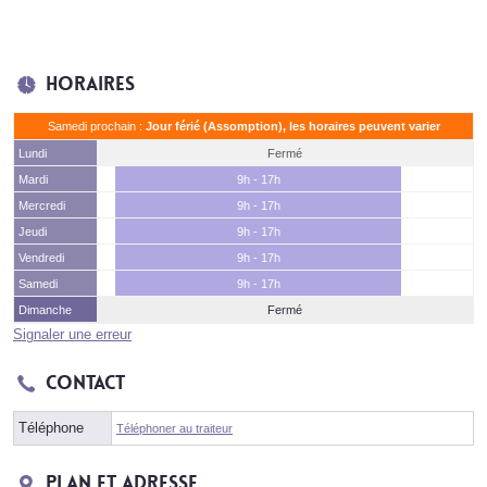
Horaires
Samedi prochain :
Jour férié (Assomption), les horaires peuvent varier
Lundi
Fermé
Mardi
9h - 17h
Mercredi
9h - 17h
Jeudi
9h - 17h
Vendredi
9h - 17h
Samedi
9h - 17h
Dimanche
Fermé
Signaler une erreur
Contact
Téléphone
Téléphoner au traiteur
Plan et adresse