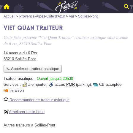
Accueil
>
Provence-Alpes-Côte d'Azur
>
Var
>
Solliès-Pont
Viet Quan Traiteur
Cette fiche présente "Viet Quan Traiteur", traiteur asiatique situé
avenue
du 6 rts
, 83210 Solliès-Pont.
14 avenue du 6 Rts
83210 Solliès-Pont
📞 Appeler ce traiteur asiatique
Traiteur asiatique
-
Ouvert jusqu'à 20h30
Services :
à emporter
,
accès
PMR
(parking)
,
CB acceptée
,
livraison
Recommander ce traiteur asiatique
Améliorer cette fiche
Autres traiteurs à Solliès-Pont