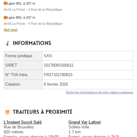
Ligne 881, à 207 m
Arrêt La Poste - 4 Rue de la République
Ligne 882, à 207 m
Arrêt La Poste - 4 Rue de la République
Voir tout
Informations
Forme juridique
SAS
SIRET
10178081500011
N° TVA Intra.
FR37101780815
Création
6 février 2026
Éditer les informations de mon traiteur asiatique
Traiteurs à proximité
L'Instant Sucré Salé
Grand Var Lafont
Rue de Bruxelles
Solliès-Ville
920 mètres
1.7 km
Fermée, ouvre demain à 10h30
Fermé, ouvre demain à 7h15