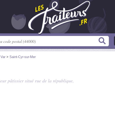
>
Var
>
Saint-Cyr-sur-Mer
teur pâtissier situé
rue de la république
,