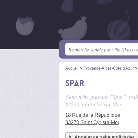
Accueil
>
Provence-Alpes-Côte d'Azur
Spar
Cette fiche présente "Spar", trai
83270 Saint-Cyr-sur-Mer.
18 Rue de la République
83270 Saint-Cyr-sur-Mer
📞 Appeler ce traiteur pâtissier