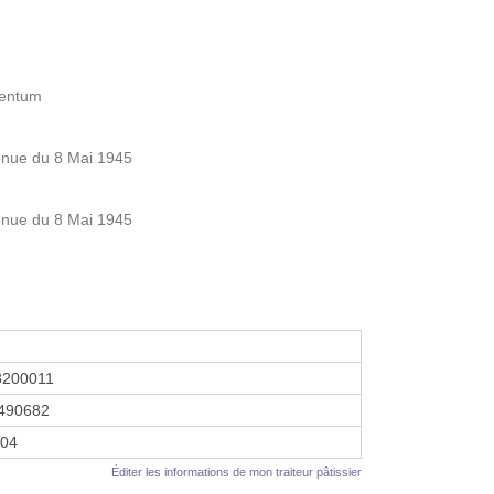
oentum
enue du 8 Mai 1945
enue du 8 Mai 1945
8200011
490682
004
Éditer les informations de mon traiteur pâtissier