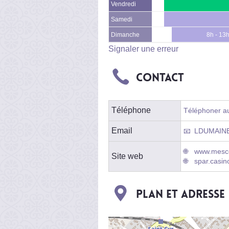
Vendredi
Samedi
Dimanche
8h - 13
Signaler une erreur
Contact
Téléphone
Téléphoner au 
Email
LDUMAIN
www.mesco
Site web
spar.casino
Plan et adresse