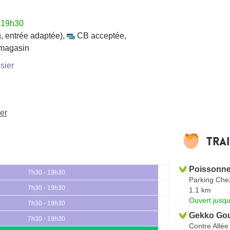
à 19h30
, entrée adaptée)
,
CB acceptée
,
n magasin
sier
Mer
Tra
Poissonne
7h30 - 19h30
Parking Chez
7h30 - 19h30
1.1 km
Ouvert jusqu
7h30 - 19h30
Gekko Go
7h30 - 19h30
Contre Allé