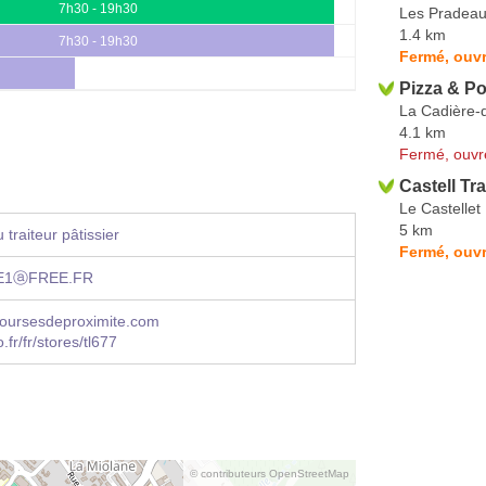
7h30 - 19h30
Les Pradeau
1.4 km
7h30 - 19h30
Fermé, ouvr
h
Pizza & Po
La Cadière-
4.1 km
Fermé, ouvr
Castell Tra
Le Castellet
5 km
traiteur pâtissier
Fermé, ouv
E1ⓐFREE.FR
ursesdeproximite.com
.fr/fr/stores/tl677
© contributeurs OpenStreetMap