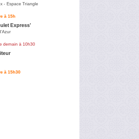
x - Espace Triangle
e à 15h
ulet Express'
d'Azur
e demain à 10h30
iteur
re à 15h30