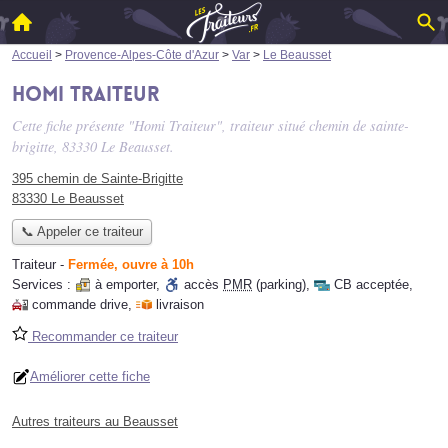
Accueil
>
Provence-Alpes-Côte d'Azur
>
Var
>
Le Beausset
Homi Traiteur
Cette fiche présente "Homi Traiteur", traiteur situé
chemin de sainte-
brigitte
, 83330 Le Beausset.
395 chemin de Sainte-Brigitte
83330 Le Beausset
📞 Appeler ce traiteur
Traiteur
-
Fermée, ouvre à 10h
Services :
à emporter
,
accès
PMR
(parking)
,
CB acceptée
,
commande drive
,
livraison
Recommander ce traiteur
Améliorer cette fiche
Autres traiteurs au Beausset