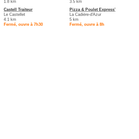
1.8 km
3.5 km
Castell Traiteur
Pizza & Poulet Express'
Le Castellet
La Cadière-d'Azur
4.1 km
5 km
Fermé, ouvre à 7h30
Fermé, ouvre à 8h