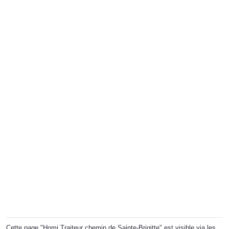
Cette page "Homi Traiteur chemin de Sainte-Brigitte" est visible via les