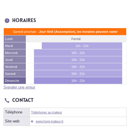
Horaires
Samedi prochain :
Jour férié (Assomption), les horaires peuvent varier
Lundi
Fermé
Mardi
11h - 21h
Mercredi
10h - 21h
Jeudi
10h - 21h
Vendredi
10h - 21h
Samedi
10h - 21h
Dimanche
10h - 21h
Signaler une erreur
Contact
Téléphone
Téléphoner au traiteur
Site web
www.homi-traiteur.fr