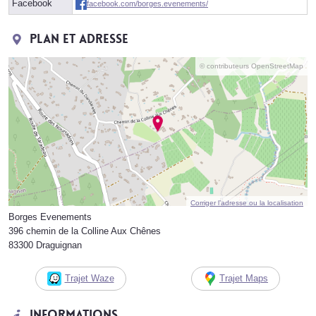
Facebook
facebook.com/borges.evenements/
Plan et adresse
© contributeurs OpenStreetMap
Corriger l’adresse ou la localisation
Borges Evenements
396 chemin de la Colline Aux Chênes
83300 Draguignan
Trajet Waze
Trajet Maps
Informations