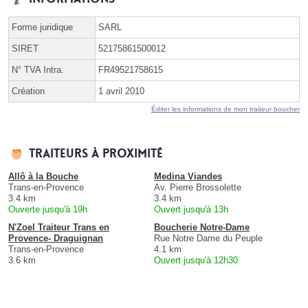
Forme juridique
SARL
SIRET
52175861500012
N° TVA Intra.
FR49521758615
Création
1 avril 2010
Éditer les informations de mon traiteur boucher
Traiteurs à proximité
Allô à la Bouche
Medina Viandes
Trans-en-Provence
Av. Pierre Brossolette
3.4 km
3.4 km
Ouverte jusqu'à 19h
Ouvert jusqu'à 13h
N'Zoel Traiteur Trans en
Boucherie Notre-Dame
Provence- Draguignan
Rue Notre Dame du Peuple
Trans-en-Provence
4.1 km
3.6 km
Ouvert jusqu'à 12h30