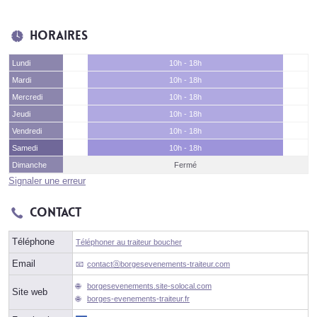
Horaires
Lundi
10h - 18h
Mardi
10h - 18h
Mercredi
10h - 18h
Jeudi
10h - 18h
Vendredi
10h - 18h
Samedi
10h - 18h
Dimanche
Fermé
Signaler une erreur
Contact
Téléphone
Téléphoner au traiteur boucher
Email
contactⓐborgesevenements-traiteur.com
borgesevenements.site-solocal.com
Site web
borges-evenements-traiteur.fr