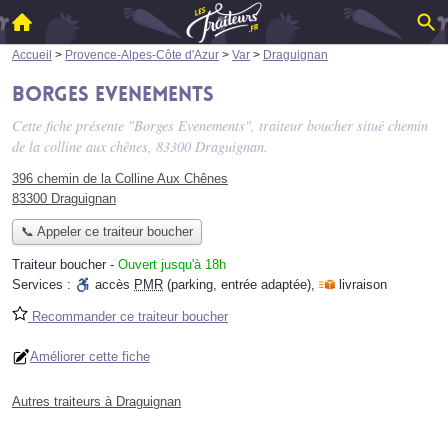
Accueil
>
Provence-Alpes-Côte d'Azur
>
Var
>
Draguignan
Borges Evenements
Cette fiche présente "Borges Evenements", traiteur boucher situé
chemin
de la colline aux chênes
, 83300 Draguignan.
396 chemin de la Colline Aux Chênes
83300 Draguignan
📞 Appeler ce traiteur boucher
Traiteur boucher
-
Ouvert jusqu'à 18h
Services :
accès
PMR
(parking, entrée adaptée)
,
livraison
Recommander ce traiteur boucher
Améliorer cette fiche
Autres traiteurs à Draguignan