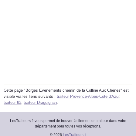
Cette page "Borges Evenements chemin de la Colline Aux Chênes" est
visible via les liens suivants :
traiteur Provence-Alpes-Côte d'Azur
,
traiteur 83
,
traiteur Draguignan
.
LesTraiteurs.fr vous permet de trouver facilement un traiteur dans votre
département pour toutes vos réceptions.
© 2026
LesTraiteurs.fr