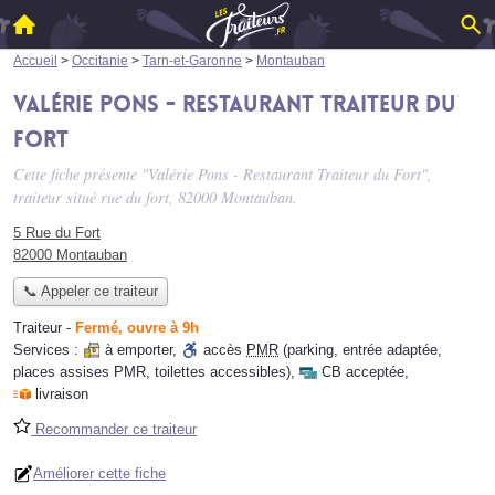
Accueil
>
Occitanie
>
Tarn-et-Garonne
>
Montauban
Valérie Pons - Restaurant Traiteur du
Fort
Cette fiche présente "Valérie Pons - Restaurant Traiteur du Fort",
traiteur situé
rue du fort
, 82000 Montauban.
5 Rue du Fort
82000 Montauban
📞 Appeler ce traiteur
Traiteur
-
Fermé, ouvre à 9h
Services :
à emporter
,
accès
PMR
(parking, entrée adaptée,
places assises PMR, toilettes accessibles)
,
CB acceptée
,
livraison
Recommander ce traiteur
Améliorer cette fiche