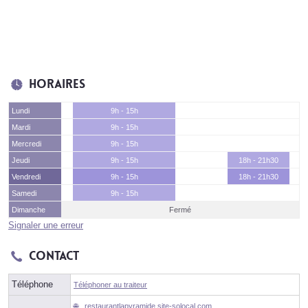
Horaires
Lundi
9h - 15h
Mardi
9h - 15h
Mercredi
9h - 15h
Jeudi
9h - 15h
18h - 21h30
Vendredi
9h - 15h
18h - 21h30
Samedi
9h - 15h
Dimanche
Fermé
Signaler une erreur
Contact
Téléphone
Téléphoner au traiteur
restaurantlapyramide.site-solocal.com