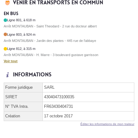
Venir en transports en commun
En bus
Ligne 801, à 618 m
Arrêt MONTAUBAN - Saint Theodard - 2 rue du docteur alibert
Ligne 803, à 924 m
Arrêt MONTAUBAN - Jardin des plantes - 445 rue de l'abbaye
Ligne 812, à 315 m
Arrêt MONTAUBAN - H. Marre - 3 boulevard gustave garrisson
Voir tout
Informations
Forme juridique
SARL
SIRET
43040473100035
N° TVA Intra.
FR63430404731
Création
17 octobre 2017
Éditer les informations de mon traiteur