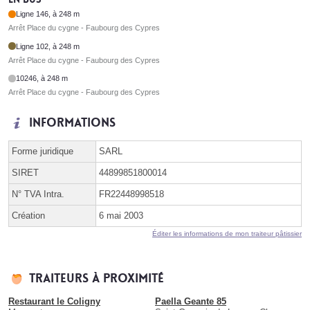
Ligne 146, à 248 m
Arrêt Place du cygne - Faubourg des Cypres
Ligne 102, à 248 m
Arrêt Place du cygne - Faubourg des Cypres
10246, à 248 m
Arrêt Place du cygne - Faubourg des Cypres
Informations
Forme juridique
SARL
SIRET
44899851800014
N° TVA Intra.
FR22448998518
Création
6 mai 2003
Éditer les informations de mon traiteur pâtissier
Traiteurs à proximité
Restaurant le Coligny
Paella Geante 85