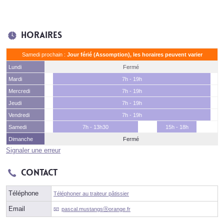
Horaires
Samedi prochain :
Jour férié (Assomption), les horaires peuvent varier
Lundi
Fermé
Mardi
7h - 19h
Mercredi
7h - 19h
Jeudi
7h - 19h
Vendredi
7h - 19h
Samedi
7h - 13h30
15h - 18h
Dimanche
Fermé
Signaler une erreur
Contact
Téléphone
Téléphoner au traiteur pâtissier
Email
pascal.mustangsⓐorange.fr