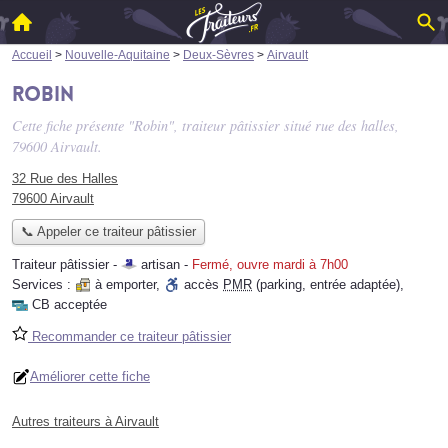
Accueil
>
Nouvelle-Aquitaine
>
Deux-Sèvres
>
Airvault
Robin
Cette fiche présente "Robin", traiteur pâtissier situé
rue des halles
,
79600 Airvault.
32 Rue des Halles
79600 Airvault
📞 Appeler ce traiteur pâtissier
Traiteur pâtissier -
artisan
-
Fermé, ouvre mardi à 7h00
Services :
à emporter
,
accès
PMR
(parking, entrée adaptée)
,
CB acceptée
Recommander ce traiteur pâtissier
Améliorer cette fiche
Autres traiteurs à Airvault