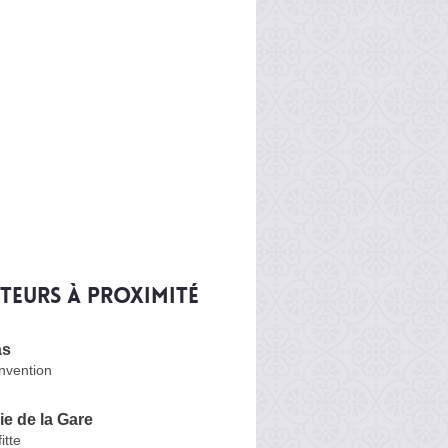
iteurs à proximité
as
nvention
e de la Gare
itte