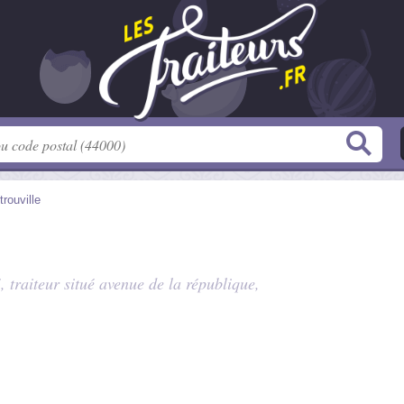
trouville
, traiteur situé
avenue de la république
,