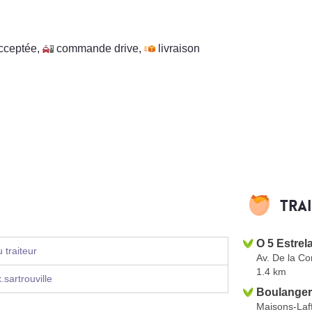
cceptée
,
commande drive
,
livraison
Tra
O 5 Estrel
 traiteur
Av. De la Co
1.4 km
sartrouville
Boulangeri
Maisons-Laff