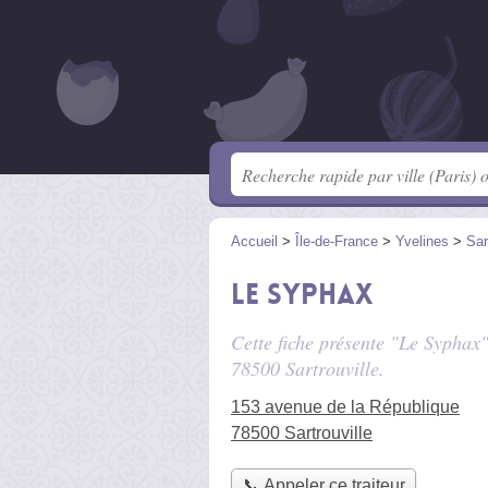
Accueil
>
Île-de-France
>
Yvelines
>
Sar
Le Syphax
Cette fiche présente "Le Syphax"
78500 Sartrouville.
153 avenue de la République
78500 Sartrouville
📞 Appeler ce traiteur