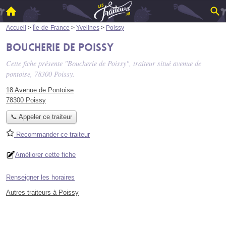
Accueil
>
Île-de-France
>
Yvelines
>
Poissy
Boucherie de Poissy
Cette fiche présente "Boucherie de Poissy", traiteur situé
avenue de
pontoise
, 78300 Poissy.
18 Avenue de Pontoise
78300 Poissy
📞 Appeler ce traiteur
Recommander ce traiteur
Améliorer cette fiche
Renseigner les horaires
Autres traiteurs à Poissy