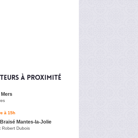
iteurs à proximité
 Mers
les
e à 15h
Braisé Mantes-la-Jolie
t Robert Dubois