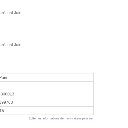
aréchal Juin
aréchal Juin
Pain
6300013
899763
015
Éditer les informations de mon traiteur pâtissier