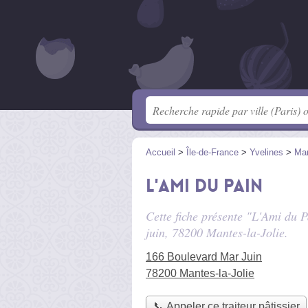
Accueil
>
Île-de-France
>
Yvelines
>
Man
L'Ami du Pain
Cette fiche présente "L'Ami du Pa
juin
, 78200 Mantes-la-Jolie.
166 Boulevard Mar Juin
78200 Mantes-la-Jolie
📞 Appeler ce traiteur pâtissier