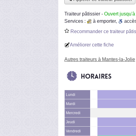
Traiteur pâtissier
-
Ouvert jusqu'
Services :
à emporter
,
accè
Recommander ce traiteur pâtis
Améliorer cette fiche
Autres traiteurs à Mantes-la-Jolie
Horaires
Lundi
Mardi
Mercredi
Jeudi
Vendredi