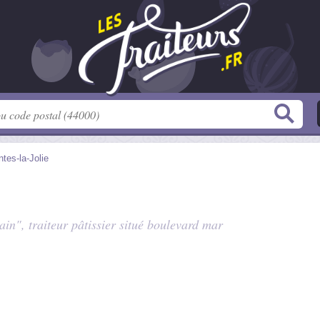
tes-la-Jolie
in", traiteur pâtissier situé
boulevard mar