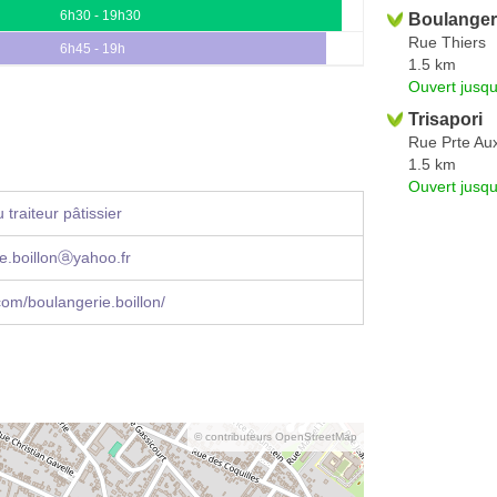
6h30 - 19h30
Boulangeri
Rue Thiers
6h45 - 19h
1.5 km
Ouvert jusqu
Trisapori
Rue Prte Aux
1.5 km
Ouvert jusq
traiteur pâtissier
e.boillonⓐyahoo.fr
om/boulangerie.boillon/
© contributeurs OpenStreetMap