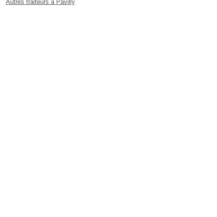
Autres traiteurs à Pavilly