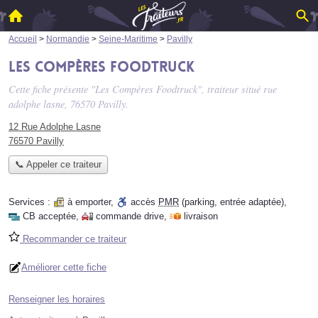
Accueil
>
Normandie
>
Seine-Maritime
>
Pavilly
Les Compères Foodtruck
Cette fiche présente "Les Compères Foodtruck", traiteur situé
rue
adolphe lasne
, 76570 Pavilly.
12 Rue Adolphe Lasne
76570 Pavilly
📞 Appeler ce traiteur
Services :
à emporter
,
accès
PMR
(parking, entrée adaptée)
,
CB acceptée
,
commande drive
,
livraison
Recommander ce traiteur
Améliorer cette fiche
Renseigner les horaires