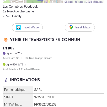
Corriger l’adresse ou la localisation
Les Compères Foodtruck
12 Rue Adolphe Lasne
76570 Pavilly
Trajet Waze
Trajet Maps
Venir en transports en commun
En bus
Ligne 1, à 78 m
Arrêt Gare SNCF - 34 Rue Joseph Benard
Ligne 526, à 76 m
Arrêt Mairie - 4 Rue Noël Fauvel
Informations
Forme juridique
SARL
SIRET
92758113200010
N° TVA Intra.
FR36927581132