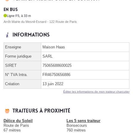
En bus
Ligne F5, à 33 m
Arrêt Mairie du Mesnil-Esnard - 122 Route de Paris
Informations
Enseigne
Maison Haas
Forme juridique
SARL
SIRET
75065688600025
N° TVA Intra.
FR46750656886
Création
13 juin 2022
Éditer les informations de mon traiteur charcutier
Traiteurs à proximité
Délice du Soleil
Les 5 sens traiteur
Route de Paris
Bonsecours
67 mètres
760 mètres