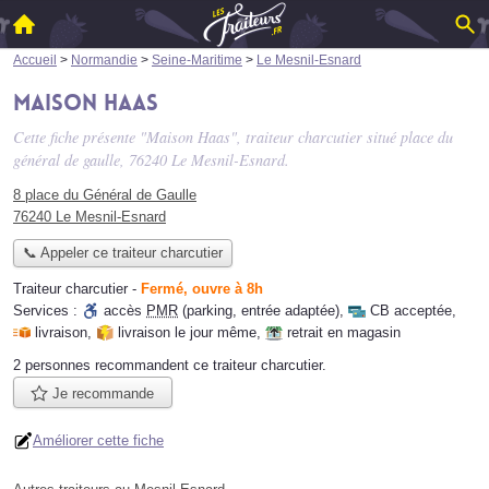
Accueil
>
Normandie
>
Seine-Maritime
>
Le Mesnil-Esnard
Maison Haas
Cette fiche présente "Maison Haas", traiteur charcutier situé
place du
général de gaulle
, 76240 Le Mesnil-Esnard.
8 place du Général de Gaulle
76240 Le Mesnil-Esnard
📞 Appeler ce traiteur charcutier
Traiteur charcutier
-
Fermé, ouvre à 8h
Services :
accès
PMR
(parking, entrée adaptée)
,
CB acceptée
,
livraison
,
livraison le jour même
,
retrait en magasin
2 personnes
recommandent
ce traiteur charcutier.
Je recommande
Améliorer cette fiche