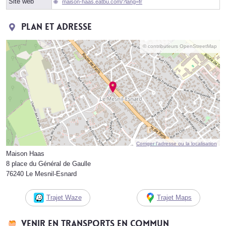
Site web
maison-haas.eatbu.com/?lang=fr
Plan et adresse
© contributeurs OpenStreetMap
Corriger l’adresse ou la localisation
Maison Haas
8 place du Général de Gaulle
76240 Le Mesnil-Esnard
Trajet Waze
Trajet Maps
Venir en transports en commun