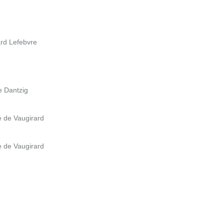
rd Lefebvre
e Dantzig
e de Vaugirard
e de Vaugirard