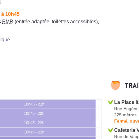
 à 10h45
s
PMR
(entrée adaptée, toilettes accessibles)
,
tique
Tra
La Place I
10h45 - 22h
Rue Eugène
10h45 - 22h
225 mètres
Fermé, ouvr
10h45 - 22h
Cafeteria 
10h45 - 22h
Rue de Vaug