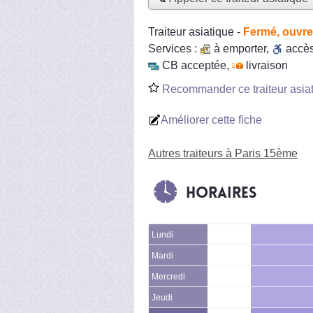
Traiteur asiatique
-
Fermé, ouvre
Services :
à emporter
,
accè
CB acceptée
,
livraison
Recommander ce traiteur asia
Améliorer cette fiche
Autres traiteurs à Paris 15ème
Horaires
Lundi
Mardi
Mercredi
Jeudi