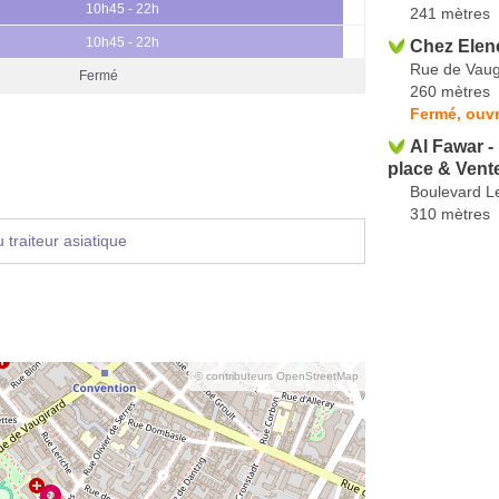
10h45 - 22h
241 mètres
10h45 - 22h
Chez Elen
Rue de Vaug
Fermé
260 mètres
Fermé, ouv
Al Fawar -
place & Vent
Boulevard L
310 mètres
traiteur asiatique
© contributeurs OpenStreetMap