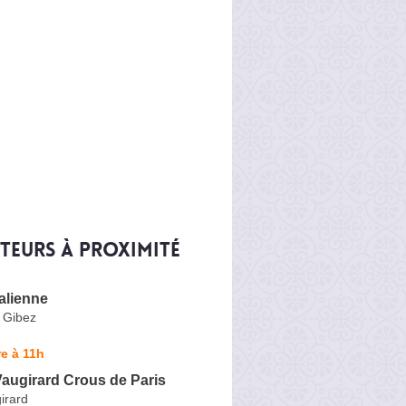
iteurs à proximité
talienne
 Gibez
e à 11h
Vaugirard Crous de Paris
irard