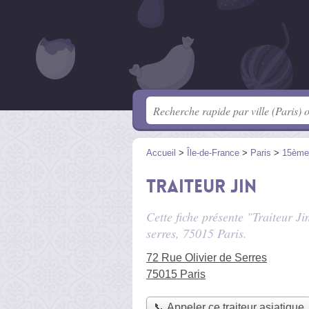
Accueil
>
Île-de-France
>
Paris
>
15ème
Traiteur Jin
Cette fiche présente "Traiteur Ji
serres
, 75015 Paris.
72 Rue Olivier de Serres
75015 Paris
📞 Appeler ce traiteur asiatique