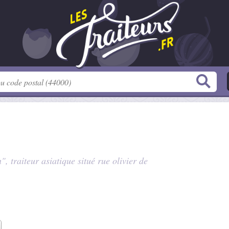
n", traiteur asiatique situé
rue olivier de