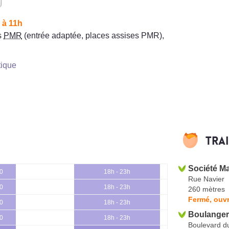
 à 11h
s
PMR
(entrée adaptée, places assises PMR)
,
tique
Tra
Société M
30
18h - 23h
Rue Navier
30
18h - 23h
260 mètres
Fermé, ouvr
30
18h - 23h
Boulanger
30
18h - 23h
Boulevard du