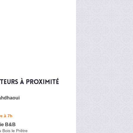
iteurs à proximité
ahdhaoui
e à 7h
ie B&B
 Bois le Prêtre