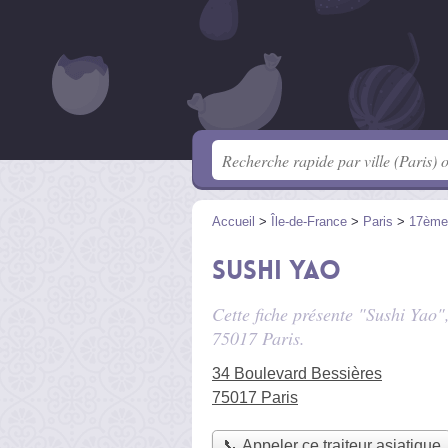
Accueil
>
Île-de-France
>
Paris
>
17ème
Sushi Yao
Cette fiche présente "Sushi Yao",
75017 Paris.
34 Boulevard Bessières
75017 Paris
📞 Appeler ce traiteur asiatique