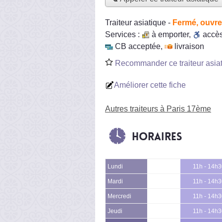
Traiteur asiatique
-
Fermé, ouvre
Services :
à emporter
,
accè
CB acceptée
,
livraison
Recommander ce traiteur asia
Améliorer cette fiche
Autres traiteurs à Paris 17ème
Horaires
Lundi
11h - 14h
Mardi
11h - 14h
Mercredi
11h - 14h
Jeudi
11h - 14h