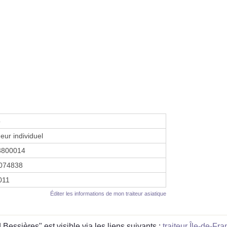
o
eur individuel
3800014
074838
2011
Éditer les informations de mon traiteur asiatique
essières" est visible via les liens suivants :
traiteur Île-de-Fr