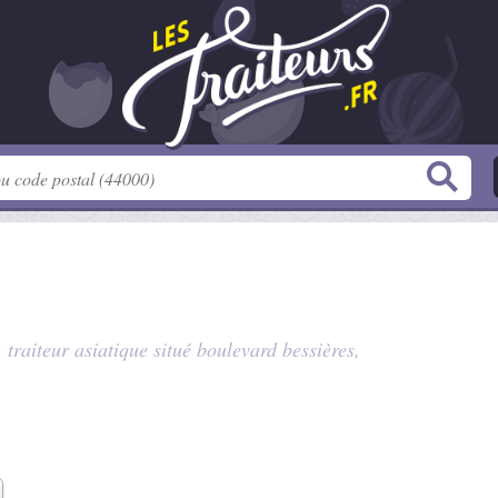
 traiteur asiatique situé
boulevard bessières
,