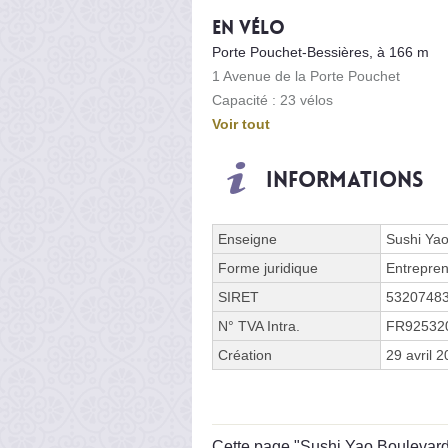
En vélo
Porte Pouchet-Bessières, à 166 m
1 Avenue de la Porte Pouchet
Capacité : 23 vélos
Voir tout
Informations
Enseigne
Sushi Ya
Forme juridique
Entrepren
SIRET
5320748
N° TVA Intra.
FR92532
Création
29 avril 
Cette page "Sushi Yao Boulevard B