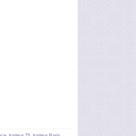
ance
,
traiteur 75
,
traiteur Paris
,