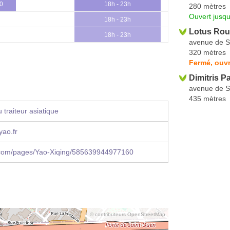
30
18h - 23h
280 mètres
Ouvert jusqu
18h - 23h
Lotus Ro
18h - 23h
avenue de S
320 mètres
Fermé, ouv
Dimitris Pa
avenue de S
435 mètres
traiteur asiatique
ao.fr
com/pages/Yao-Xiqing/585639944977160
© contributeurs OpenStreetMap