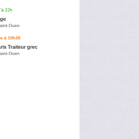
'à 22h
uge
aint-Ouen
re à 10h30
ris Traiteur grec
aint-Ouen